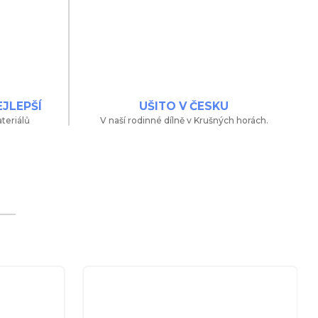
EJLEPŠÍ
UŠITO V ČESKU
teriálů
V naší rodinné dílně v Krušných horách.