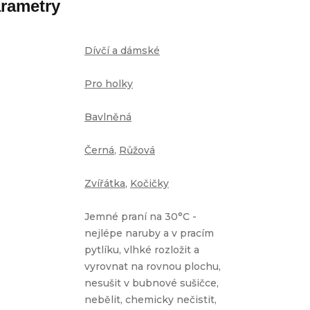
rametry
Dívčí a dámské
Pro holky
Bavlněná
Černá
,
Růžová
Zvířátka
,
Kočičky
Jemné praní na 30°C -
nejlépe naruby a v pracím
pytlíku, vlhké rozložit a
vyrovnat na rovnou plochu,
nesušit v bubnové sušičce,
nebělit, chemicky nečistit,