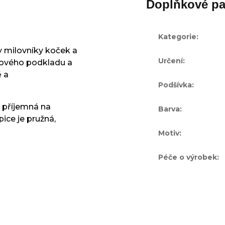
Doplňkové pa
Kategorie
:
y milovníky koček a
Určení
:
žového podkladu a
ě a
Podšívka
:
je příjemná na
Barva
:
pice je pružná,
Motiv
:
Péče o výrobek
: