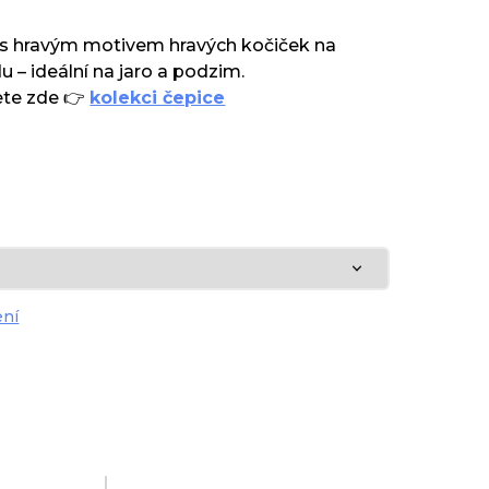
e s hravým motivem hravých kočiček na
– ideální na jaro a podzim.
ete zde 👉
kolekci čepice
ení