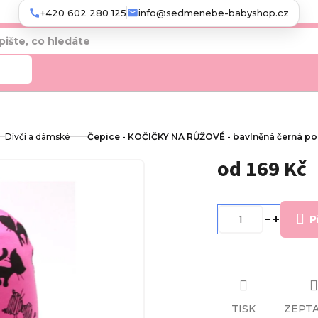
+420 602 280 125
info@sedmenebe-babyshop.cz
edat
Dívčí a dámské
Čepice - KOČIČKY NA RŮŽOVÉ - bavlněná černá po
od
169 Kč
Měrná
cena:
P
TISK
ZEPTA