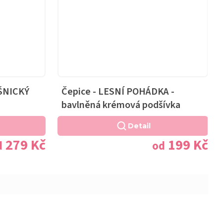
AŠNICKÝ
Čepice - LESNÍ POHÁDKA -
bavlněná krémová podšívka
Detail
279 Kč
199 Kč
d
od