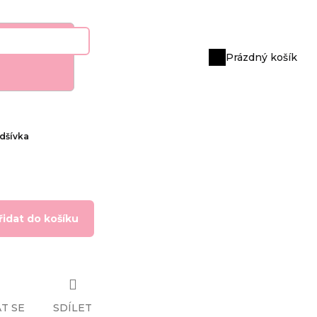
Prázdný košík
Nákupní
košík
dšívka
řidat do košíku
T SE
SDÍLET