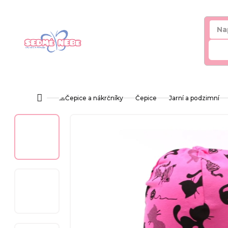
Přejít
na
obsah
Hl
🧢Čepice a nákrčníky
Čepice
Jarní a podzimní
Domů