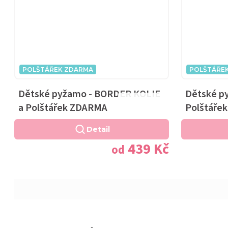
POLŠTÁŘEK ZDARMA
POLŠTÁŘE
Dětské pyžamo - BORDER KOLIE
Dětské p
Průměrné
a Polštářek ZDARMA
Polštáře
hodnocení
produktu
Detail
je
439 Kč
od
5,0
z
5
hvězdiček.