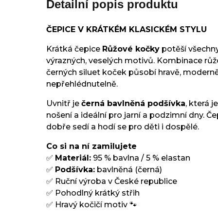
Detailní popis produktu
ČEPICE V KRÁTKÉM KLASICKÉM STYLU
Krátká čepice
Růžové kočky
potěší všechn
výrazných, veselých motivů. Kombinace rů
černých siluet koček působí hravě, modern
nepřehlédnutelně.
Uvnitř je
černá bavlněná podšívka
, která 
nošení a ideální pro jarní a podzimní dny. Če
dobře sedí a hodí se pro děti i dospělé.
Co si na ní zamilujete
✅
Materiál:
95 % bavlna / 5 % elastan
✅
Podšívka:
bavlněná (černá)
✅ Ruční výroba v České republice
✅ Pohodlný krátký střih
✅ Hravý kočičí motiv 🐾