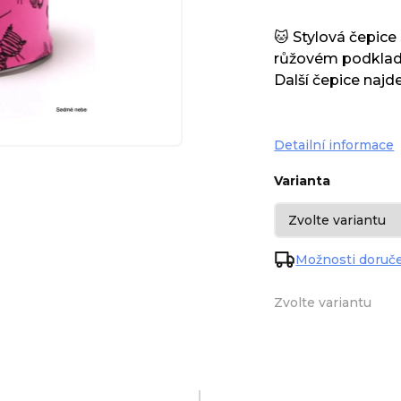
🐱 Stylová čepic
růžovém podkladu 
Další čepice najd
Detailní informace
Varianta
Možnosti doruč
Zvolte variantu