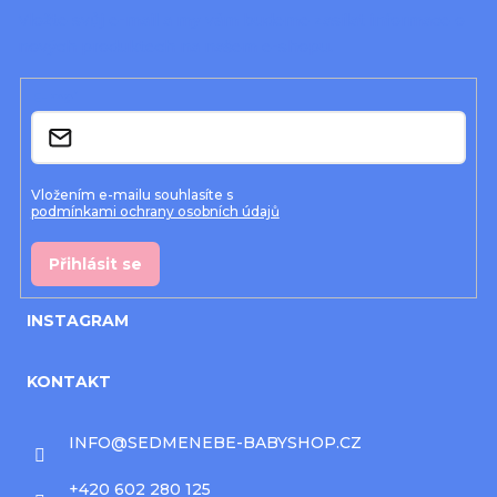
a
Vložte svůj e-mail a my vám budeme zasílat informace o
nových produktech na našem e-shopu.
t
í
E-mail
Vložením e-mailu souhlasíte s
podmínkami ochrany osobních údajů
Přihlásit se
INSTAGRAM
KONTAKT
INFO
@
SEDMENEBE-BABYSHOP.CZ
+420 602 280 125