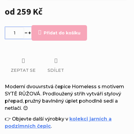
od
259 Kč
Měrná
cena:
Přidat do košíku
ZEPTAT SE
SDÍLET
Moderní dvouvrstvá čepice Homeless s motivem
SYTĚ RŮŽOVÁ. Prodloužený střih vytváří stylový
přepad, pružný bavlněný úplet pohodlně sedí a
netlačí. 😊
👉 Objevte další výrobky v
kolekci jarních a
podzimních čepic
.