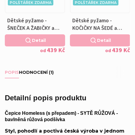
POLŠTÁŘEK ZDARMA
POLŠTÁŘEK ZDARMA
Dětské pyžamo -
Dětské pyžamo -
ŠNEČEK A ŽABIČKY a
KOČIČKY NA ŠEDÉ a
Polštářek ZDARMA
Polštářek ZDARMA
Detail
Detail
439 Kč
439 Kč
od
od
POPIS
HODNOCENÍ (1)
Detailní popis produktu
Čepice Homeless (s přepadem) - SYTĚ RŮŽOVÁ -
bavlněná růžová podšívka
Styl, pohodlí a poctivá česká výroba v jednom