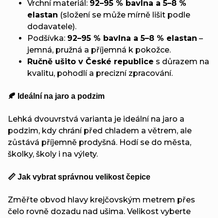
Vrchní materiál:
92–95 % bavlna a 5–8 %
elastan
(složení se může mírně lišit podle
dodavatele).
Podšívka:
92–95 % bavlna a 5–8 % elastan
–
jemná, pružná a příjemná k pokožce.
Ručně ušito v České republice
s důrazem na
kvalitu, pohodlí a precizní zpracování.
🍂 Ideální na jaro a podzim
Lehká dvouvrstvá varianta je ideální na jaro a
podzim, kdy chrání před chladem a větrem, ale
zůstává příjemně prodyšná. Hodí se do města,
školky, školy i na výlety.
📏 Jak vybrat správnou velikost čepice
Změřte obvod hlavy krejčovským metrem přes
čelo rovně dozadu nad ušima. Velikost vyberte