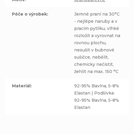
Péče o výrobek
:
Jemné praní na 30°C
- nejlépe naruby a v
pracím pytlíku, vlhké
rozložit a vyrovnat na
rovnou plochu,
nesušit v bubnové
sušičce, nebělit,
chemicky nečistit,
žehlit na max. 150 °C
Materiál
:
92-95% Bavlna, 5-8%
Elastan | Podšívka:
92-95% Bavlna, 5-8%
Elastan