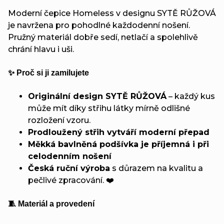
Moderní čepice Homeless v designu SYTĚ RŮŽOVÁ
je navržena pro pohodlné každodenní nošení.
Pružný materiál dobře sedí, netlačí a spolehlivě
chrání hlavu i uši.
✨ Proč si ji zamilujete
Originální design SYTĚ RŮŽOVÁ
– každý kus
může mít díky střihu látky mírně odlišné
rozložení vzoru.
Prodloužený střih vytváří moderní přepad
Měkká bavlněná podšívka je příjemná i při
celodenním nošení
Česká ruční výroba
s důrazem na kvalitu a
pečlivé zpracování. ❤️
🧵 Materiál a provedení