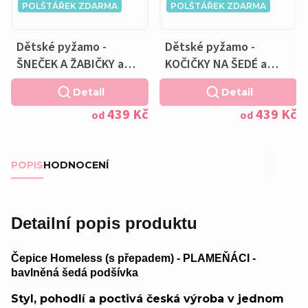
POLŠTÁŘEK ZDARMA
POLŠTÁŘEK ZDARMA
Dětské pyžamo -
Dětské pyžamo -
ŠNEČEK A ŽABIČKY a
KOČIČKY NA ŠEDÉ a
Polštářek ZDARMA
Polštářek ZDARMA
Detail
Detail
439 Kč
439 Kč
od
od
POPIS
HODNOCENÍ
Detailní popis produktu
Čepice Homeless (s přepadem) - PLAMEŇÁCI -
bavlněná šedá podšívka
Styl, pohodlí a poctivá česká výroba v jednom