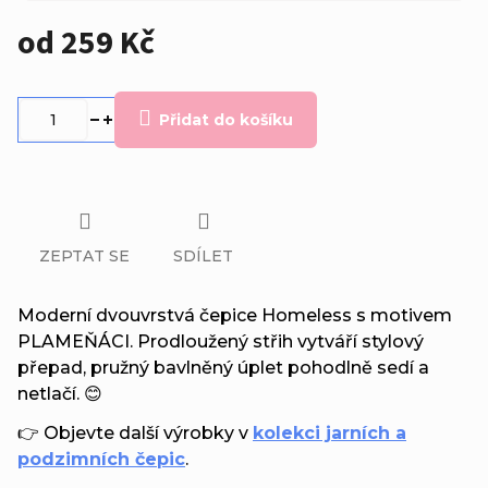
od
259 Kč
Měrná
cena:
Přidat do košíku
ZEPTAT SE
SDÍLET
Moderní dvouvrstvá čepice Homeless s motivem
PLAMEŇÁCI. Prodloužený střih vytváří stylový
přepad, pružný bavlněný úplet pohodlně sedí a
netlačí. 😊
👉 Objevte další výrobky v
kolekci jarních a
podzimních čepic
.