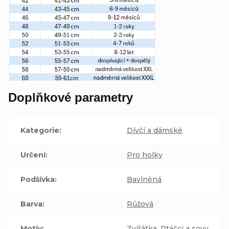
Doplňkové parametry
Kategorie
:
Dívčí a dámské
Určení
:
Pro holky
Podšívka
:
Bavlněná
Barva
:
Růžová
Motiv
:
Zvířátka
,
Ptáčci a sovy