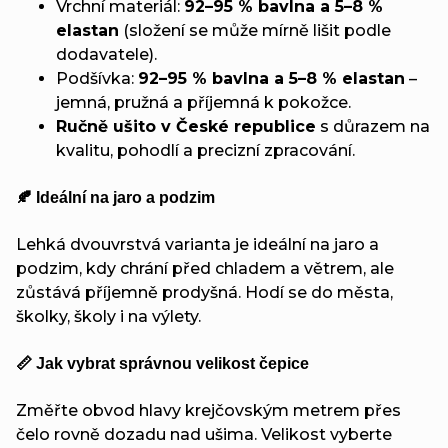
Vrchní materiál:
92–95 % bavlna a 5–8 %
elastan
(složení se může mírně lišit podle
dodavatele).
Podšívka:
92–95 % bavlna a 5–8 % elastan
–
jemná, pružná a příjemná k pokožce.
Ručně ušito v České republice
s důrazem na
kvalitu, pohodlí a precizní zpracování.
🍂 Ideální na jaro a podzim
Lehká dvouvrstvá varianta je ideální na jaro a
podzim, kdy chrání před chladem a větrem, ale
zůstává příjemně prodyšná. Hodí se do města,
školky, školy i na výlety.
📏 Jak vybrat správnou velikost čepice
Změřte obvod hlavy krejčovským metrem přes
čelo rovně dozadu nad ušima. Velikost vyberte