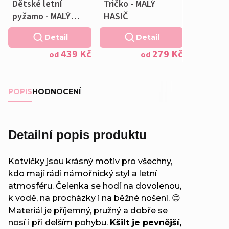
Dětské letní
Tričko - MALÝ
pyžamo - MALÝ
HASIČ
HASIČ
Detail
Detail
439 Kč
279 Kč
od
od
POPIS
HODNOCENÍ
Detailní popis produktu
Kotvičky jsou krásný motiv pro všechny,
kdo mají rádi námořnický styl a letní
atmosféru. Čelenka se hodí na dovolenou,
k vodě, na procházky i na běžné nošení. 😊
Materiál je příjemný, pružný a dobře se
nosí i při delším pohybu.
Kšilt je pevnější,