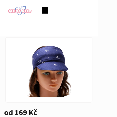
Přejít
na
Nákupní
obsah
košík
od
169 Kč