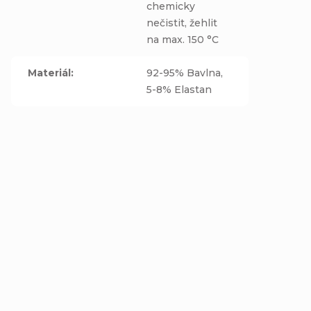
chemicky
nečistit, žehlit
na max. 150 °C
Materiál
:
92-95% Bavlna,
5-8% Elastan
NOVINKA
NOVINKA
Dětská letní
Dětská letní
kšiltovka s
kšiltovka s
ochranou krku –
ochranou krku –
Detail
Detail
Kotvičky malé
Kotvičky na bílé
299 Kč
299 Kč
od
od