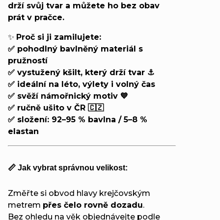
drží svůj tvar a můžete ho bez obav
prát v pračce.
✨
Proč si ji zamilujete:
✅ pohodlný bavlněný materiál s
pružností
✅ vystužený kšilt, který drží tvar ⚓
✅ ideální na léto, výlety i volný čas
✅ svěží námořnický motiv 💙
✅ ručně ušito v ČR 🇨🇿
✅ složení: 92–95 % bavlna / 5–8 %
elastan
📏 Jak vybrat správnou velikost:
Změřte si obvod hlavy krejčovským
metrem
přes čelo rovně dozadu
.
Bez ohledu na věk objednávejte podle