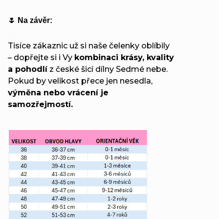
🌷 Na závěr:
Tisíce zákaznic už si naše čelenky oblíbily
– dopřejte si i Vy
kombinaci krásy, kvality
a pohodlí
z české šicí dílny Sedmé nebe.
Pokud by velikost přece jen nesedla,
výměna nebo vrácení je
samozřejmostí.