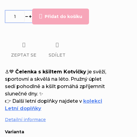
Měrná
cena:
Přidat do košíku
ZEPTAT SE
SDÍLET
⚓💙
Čelenka s kšiltem Kotvičky
je svěží,
sportovní a skvělá na léto. Pružný úplet
sedí pohodlně a kšilt pomáhá zpříjemnit
slunečné dny. ✨
👉 Další letní doplňky najdete v
kolekci
Letní doplňky
Detailní informace
Varianta