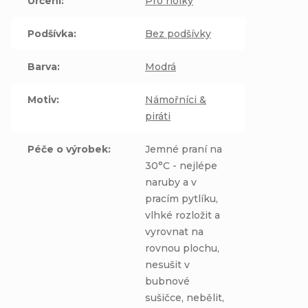
Určení
:
Pro holky
Podšívka
:
Bez podšívky
Barva
:
Modrá
Motiv
:
Námořníci &
piráti
Péče o výrobek
:
Jemné praní na
30°C - nejlépe
naruby a v
pracím pytlíku,
vlhké rozložit a
vyrovnat na
rovnou plochu,
nesušit v
bubnové
sušičce, nebělit,