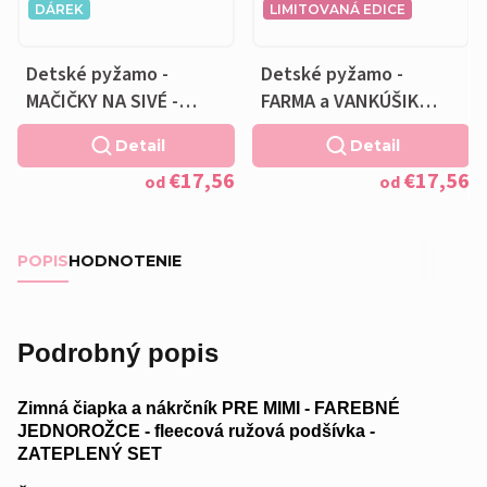
DÁREK
LIMITOVANÁ EDICE
Detské pyžamo -
Detské pyžamo -
MAČIČKY NA SIVÉ -
FARMA a VANKÚŠIK
Vankúšik zadarmo
ZADARMO
Detail
Detail
€17,56
€17,56
od
od
POPIS
HODNOTENIE
Podrobný popis
Zimná čiapka a nákrčník PRE MIMI - FAREBNÉ
JEDNOROŽCE - fleecová ružová podšívka -
ZATEPLENÝ SET