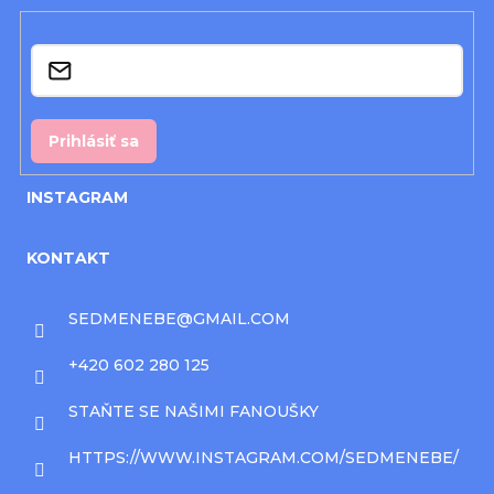
i
Email
e
Prihlásiť sa
INSTAGRAM
KONTAKT
SEDMENEBE
@
GMAIL.COM
+420 602 280 125
STAŇTE SE NAŠIMI FANOUŠKY
HTTPS://WWW.INSTAGRAM.COM/SEDMENEBE/