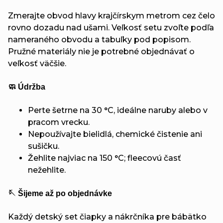
Zmerajte obvod hlavy krajčírskym metrom cez čelo
rovno dozadu nad ušami. Veľkosť setu zvoľte podľa
nameraného obvodu a tabuľky pod popisom.
Pružné materiály nie je potrebné objednávať o
veľkosť väčšie.
🧼 Údržba
Perte šetrne na 30 °C, ideálne naruby alebo v
pracom vrecku.
Nepoužívajte bielidlá, chemické čistenie ani
sušičku.
Žehlite najviac na 150 °C; fleecovú časť
nežehlite.
🪡 Šijeme až po objednávke
Každý detský set čiapky a nákrčníka pre bábätko