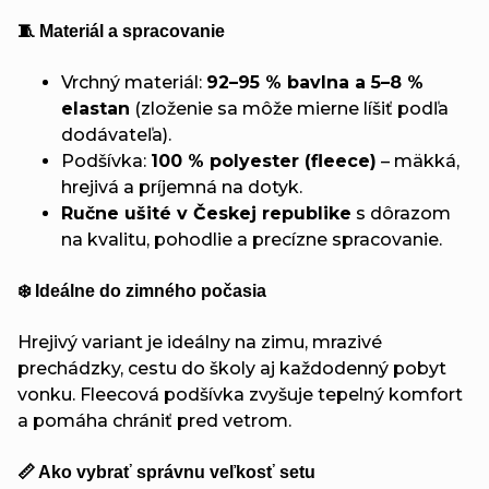
🧵 Materiál a spracovanie
Vrchný materiál:
92–95 % bavlna a 5–8 %
elastan
(zloženie sa môže mierne líšiť podľa
dodávateľa).
Podšívka:
100 % polyester (fleece)
– mäkká,
hrejivá a príjemná na dotyk.
Ručne ušité v Českej republike
s dôrazom
na kvalitu, pohodlie a precízne spracovanie.
❄️ Ideálne do zimného počasia
Hrejivý variant je ideálny na zimu, mrazivé
prechádzky, cestu do školy aj každodenný pobyt
vonku. Fleecová podšívka zvyšuje tepelný komfort
a pomáha chrániť pred vetrom.
📏 Ako vybrať správnu veľkosť setu