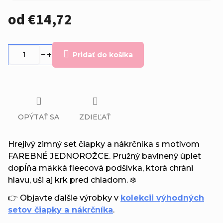
od
€14,72
Jednotková
cena:
Pridať do košíka
OPÝTAŤ SA
ZDIEĽAŤ
Hrejivý zimný set čiapky a nákrčníka s motívom
FAREBNÉ JEDNOROŽCE. Pružný bavlnený úplet
dopĺňa mäkká fleecová podšívka, ktorá chráni
hlavu, uši aj krk pred chladom. ❄️
👉 Objavte ďalšie výrobky v
kolekcii výhodných
setov čiapky a nákrčníka
.