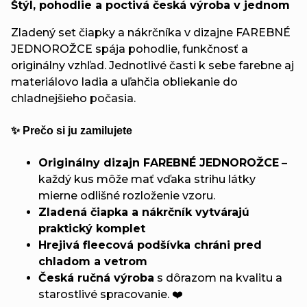
Štýl, pohodlie a poctivá česká výroba v jednom
Zladený set čiapky a nákrčníka v dizajne FAREBNÉ
JEDNOROŽCE spája pohodlie, funkčnosť a
originálny vzhľad. Jednotlivé časti k sebe farebne aj
materiálovo ladia a uľahčia obliekanie do
chladnejšieho počasia.
✨ Prečo si ju zamilujete
Originálny dizajn FAREBNÉ JEDNOROŽCE
–
každý kus môže mať vďaka strihu látky
mierne odlišné rozloženie vzoru.
Zladená čiapka a nákrčník vytvárajú
praktický komplet
Hrejivá fleecová podšívka chráni pred
chladom a vetrom
Česká ručná výroba
s dôrazom na kvalitu a
starostlivé spracovanie. ❤️