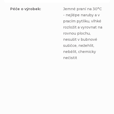
Péče o výrobek
:
Jemné praní na 30°C
- nejlépe naruby a v
pracím pytlíku, vlhké
rozložit a vyrovnat na
rovnou plochu,
nesušit v bubnové
sušičce, nežehlit,
nebělit, chemicky
nečistit
Pridať hodnotenie