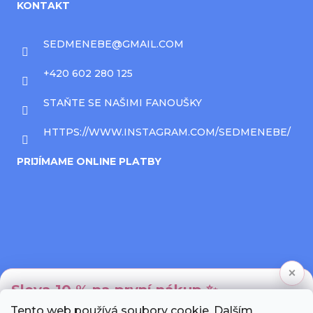
KONTAKT
SEDMENEBE
@
GMAIL.COM
+420 602 280 125
STAŇTE SE NAŠIMI FANOUŠKY
HTTPS://WWW.INSTAGRAM.COM/SEDMENEBE/
PRIJÍMAME ONLINE PLATBY
×
Sleva 10 % na první nákup ✨
Tento web používá soubory cookie. Dalším
Přihlaste se k newsletteru a my Vám pošleme