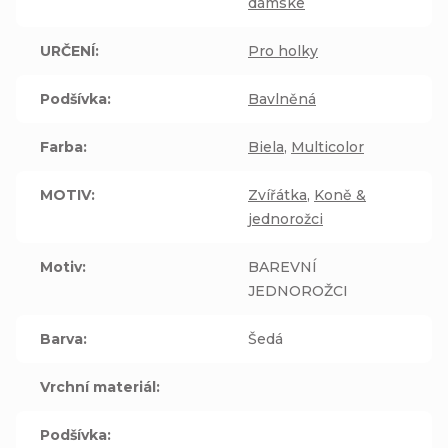
dámske
URČENÍ
:
Pro holky
Podšívka
:
Bavlněná
Farba
:
Biela
,
Multicolor
MOTIV
:
Zvířátka
,
Koně &
jednorožci
Motiv
:
BAREVNÍ
JEDNOROŽCI
Barva
:
Šedá
Vrchní materiál
:
Podšívka
: