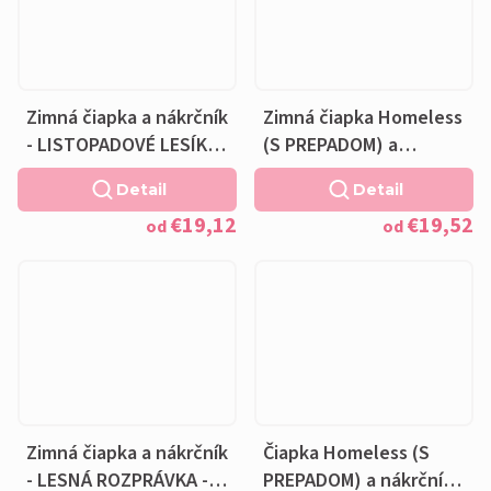
Zimná čiapka a nákrčník
Zimná čiapka Homeless
- LISTOPADOVÉ LESÍKY -
(S PREPADOM) a
fleecová krémová
nákrčník - LESNÁ
Detail
Detail
podšívka
ROZPRÁVKA - fleecová
€19,12
€19,52
krémová podšívka
od
od
Zimná čiapka a nákrčník
Čiapka Homeless (S
- LESNÁ ROZPRÁVKA -
PREPADOM) a nákrčník -