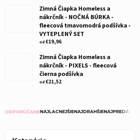
Zimná Čiapka Homeless a
nákrčník - NOČNÁ BÚRKA -
fleecová tmavomodrá podšívka -
VYTEPLENÝ SET
€19,96
od
Zimná Čiapka Homeless a
nákrčník - PIXELS - fleecová
čierna podšívka
€21,52
od
R
NAJLACNEJŠIE
NAJDRAHŠIE
NAJPREDÁVANE
ODPORÚČAME
a
d
e