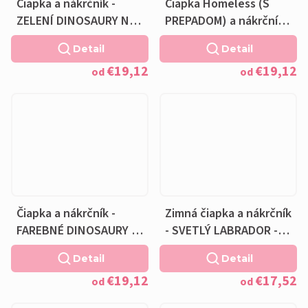
Čiapka a nákrčník -
Čiapka Homeless (S
ZELENÍ DINOSAURY NA
PREPADOM) a nákrčník -
BIELE - bavlnená khaki
FAREBNÉ DINOSAURY -
Detail
Detail
podšívka
bavlnená čierna
€19,12
€19,12
podšívka
od
od
Čiapka a nákrčník -
Zimná čiapka a nákrčník
FAREBNÉ DINOSAURY -
- SVETLÝ LABRADOR -
bavlnená čierna
fleecová čierna
Detail
Detail
podšívka
podšívka
€19,12
€17,52
od
od