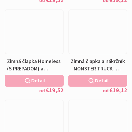
€19,52
€19,12
čierna podšívka
od
od
Zimná čiapka Homeless
Zimná čiapka a nákrčník
(S PREPADOM) a
- MONSTER TRUCK -
nákrčník - MONSTER
fleecová čierna
Detail
Detail
TRUCK - fleecová
podšívka
€19,52
€19,12
čierna podšívka
od
od