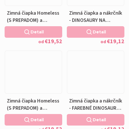
Zimná čiapka Homeless
Zimná čiapka a nákrčník
(S PREPADOM) a
- DINOSAURY NA
nákrčník - DINOSAURY
HNEDEJ - fleecová
Detail
Detail
NA HNEDEJ - fleecová
hnedá podšívka
€19,52
€19,12
hnedá podšívka
od
od
Zimná čiapka Homeless
Zimná čiapka a nákrčník
(S PREPADOM) a
- FAREBNÉ DINOSAURY -
nákrčník - FAREBNÉ
fleecová čierna
Detail
Detail
DINOSAURY - fleecová
podšívka