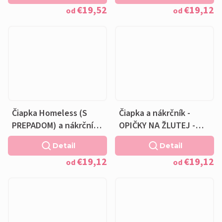
€19,52
€19,12
čierna podšívka
od
od
Čiapka Homeless (S
Čiapka a nákrčník -
PREPADOM) a nákrčník -
OPIČKY NA ŽLUTEJ -
OPIČKY NA ŽLUTEJ -
bavlnená čierna
Detail
Detail
bavlnená čierna
podšívka
€19,12
€19,12
podšívka
od
od