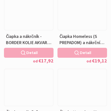
Čiapka a nákrčník -
Čiapka Homeless (S
BORDER KOLIE AKVAREL
PREPADOM) a nákrčník -
- bavlnená čierna
ZELENÍ DINOSAURY NA
Detail
Detail
podšívka
BIELE - bavlnená khaki
€17,92
€19,12
podšívka
od
od