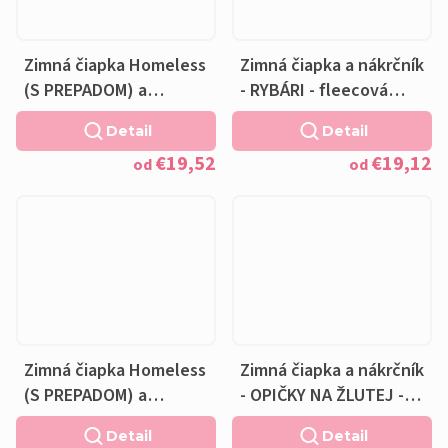
Zimná čiapka Homeless
Zimná čiapka a nákrčník
(S PREPADOM) a
- RYBÁRI - fleecová
nákrčník - RYBÁRI -
čierna podšívka
Detail
Detail
fleecová čierna
€19,52
€19,12
podšívka
od
od
Zimná čiapka Homeless
Zimná čiapka a nákrčník
(S PREPADOM) a
- OPIČKY NA ŽLUTEJ -
nákrčník - OPIČKY NA
fleecová čierna
Detail
Detail
ŽLUTEJ - fleecová
podšívka