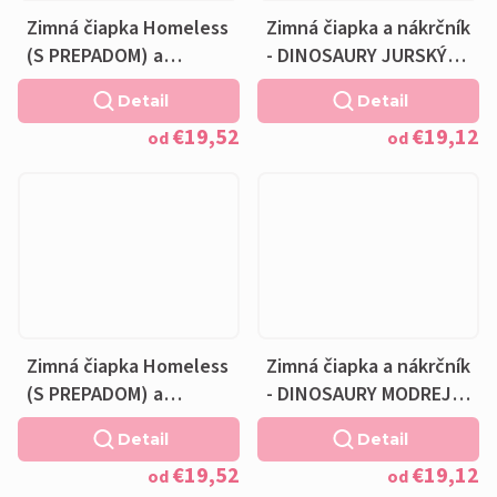
Zimná čiapka Homeless
Zimná čiapka a nákrčník
(S PREPADOM) a
- DINOSAURY JURSKÝ
nákrčník - DINOSAURY
PARK - fleecová sivá
Detail
Detail
JURSKÝ PARK -
podšívka
€19,52
€19,12
fleecová sivá podšívka
od
od
Zimná čiapka Homeless
Zimná čiapka a nákrčník
(S PREPADOM) a
- DINOSAURY MODREJ S
nákrčník - DINOSAURY
NÁPISMI - fleecová
Detail
Detail
MODREJ S NÁPISMI -
modrá podšívka
€19,52
€19,12
fleecová modrá
od
od