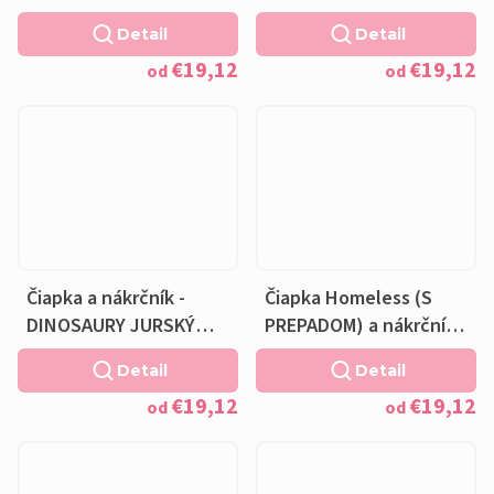
fleecová krémová
DINOSAURY JURSKÝ
Detail
Detail
podšívka
PARK - bavlnená sivá
€19,12
€19,12
podšívka
od
od
Čiapka a nákrčník -
Čiapka Homeless (S
DINOSAURY JURSKÝ
PREPADOM) a nákrčník -
PARK - bavlnená sivá
DINOSAURY MODREJ S
Detail
Detail
podšívka
NÁPISMI - bavlnená
€19,12
€19,12
modrá podšívka
od
od