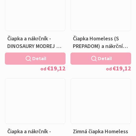
Čiapka a nákrčník -
Čiapka Homeless (S
DINOSAURY MODREJ S
PREPADOM) a nákrčník -
NÁPISMI - bavlnená
DINOSAURY NA HNEDEJ
Detail
Detail
modrá podšívka
- bavlnená hnedá
€19,12
€19,12
podšívka
od
od
Čiapka a nákrčník -
Zimná čiapka Homeless