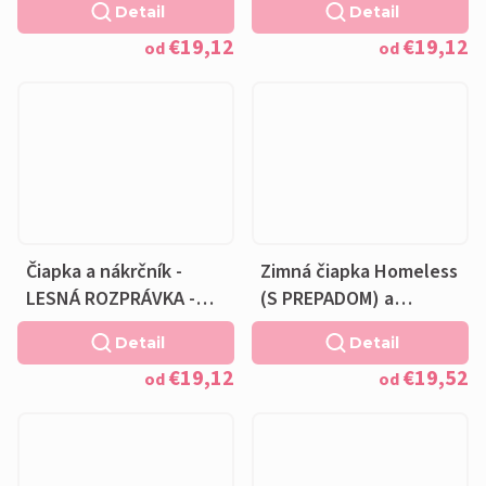
Detail
Detail
podšívka
bavlnená krémová
€19,12
€19,12
podšívka
od
od
Čiapka a nákrčník -
Zimná čiapka Homeless
LESNÁ ROZPRÁVKA -
(S PREPADOM) a
bavlnená krémová
nákrčník -
Detail
Detail
podšívka
LISTOPADOVÉ LESÍKY -
€19,12
€19,52
fleecová krémová
od
od
podšívka