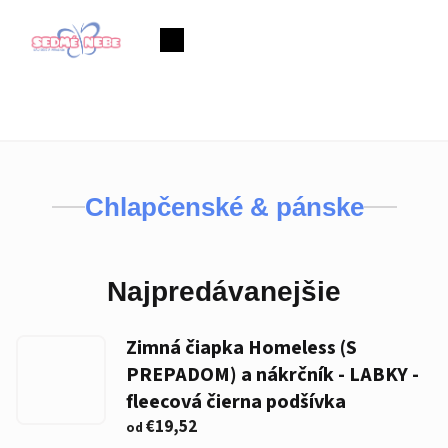
Prejsť
na
Nákupný
obsah
košík
Chlapčenské & pánske
Najpredávanejšie
Zimná čiapka Homeless (S
PREPADOM) a nákrčník - LABKY -
fleecová čierna podšívka
€19,52
od