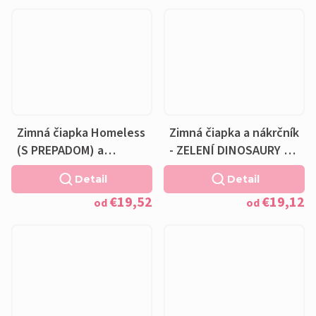
podšívka
Zimná čiapka Homeless
Zimná čiapka a nákrčník
(S PREPADOM) a
- ZELENÍ DINOSAURY NA
nákrčník - ZELENÍ
BIELE - fleecová hnedá
Detail
Detail
DINOSAURY NA BIELE -
podšívka
€19,52
€19,12
fleecová hnedá
od
od
podšívka