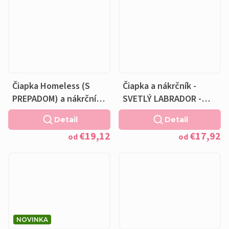
Čiapka Homeless (S
Čiapka a nákrčník -
PREPADOM) a nákrčník -
SVETLÝ LABRADOR -
SVETLÝ LABRADOR -
bavlnená čierna
Detail
Detail
bavlnená čierna
podšívka
€19,12
€17,92
podšívka
od
od
NOVINKA