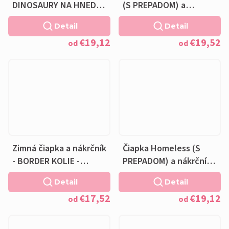
DINOSAURY NA HNEDEJ
(S PREPADOM) a
- bavlnená hnedá
nákrčník - BORDER
Detail
Detail
podšívka
KOLIE - AKVAREL -
€19,12
€19,52
fleecová čierna
od
od
podšívka
Zimná čiapka a nákrčník
Čiapka Homeless (S
- BORDER KOLIE -
PREPADOM) a nákrčník -
AKVAREL - fleecová
BORDER KOLIE -
Detail
Detail
čierna podšívka
AKVAREL - bavlnená
€17,52
€19,12
čierna podšívka
od
od