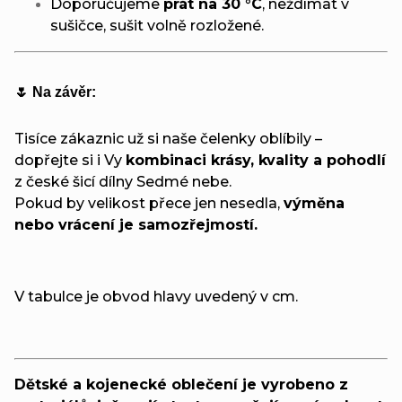
Doporučujeme
prát na 30 °C
, neždímat v
sušičce, sušit volně rozložené.
🌷 Na závěr:
Tisíce zákaznic už si naše čelenky oblíbily –
dopřejte si i Vy
kombinaci krásy, kvality a pohodlí
z české šicí dílny Sedmé nebe.
Pokud by velikost přece jen nesedla,
výměna
nebo vrácení je samozřejmostí.
V tabulce je obvod hlavy uvedený v cm.
Dětské a kojenecké oblečení je vyrobeno z