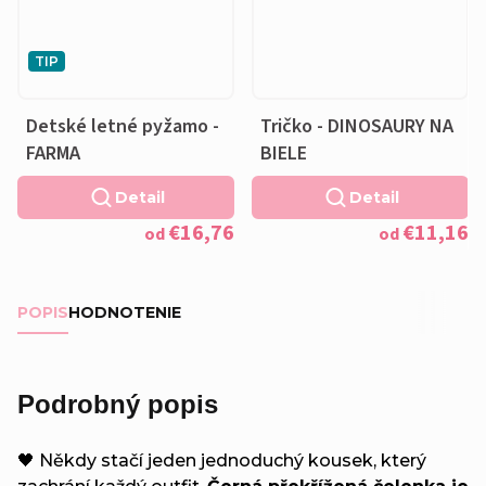
TIP
Detské letné pyžamo -
Tričko - DINOSAURY NA
FARMA
BIELE
Detail
Detail
€16,76
€11,16
od
od
POPIS
HODNOTENIE
Podrobný popis
🖤 Někdy stačí jeden jednoduchý kousek, který