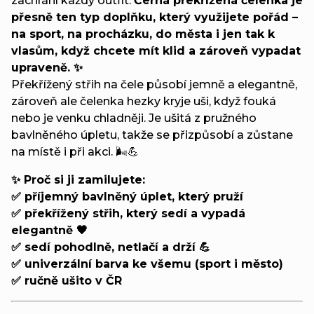
zachrání každý outfit.
Černá překřížená čelenka je
přesně ten typ doplňku, který využijete pořád –
na sport, na procházku, do města i jen tak k
vlasům, když chcete mít klid a zároveň vypadat
upraveně. ✨
Překřížený střih na čele působí jemně a elegantně,
zároveň ale čelenka hezky kryje uši, když fouká
nebo je venku chladněji. Je ušitá z pružného
bavlněného úpletu, takže se přizpůsobí a zůstane
na místě i při akci. 🌬️💪
✨ Proč si ji zamilujete:
✅ příjemný bavlněný úplet, který pruží
✅ překřížený střih, který sedí a vypadá
elegantně 🖤
✅ sedí pohodlně, netlačí a drží 💪
✅ univerzální barva ke všemu (sport i město)
✅ ručně ušito v ČR