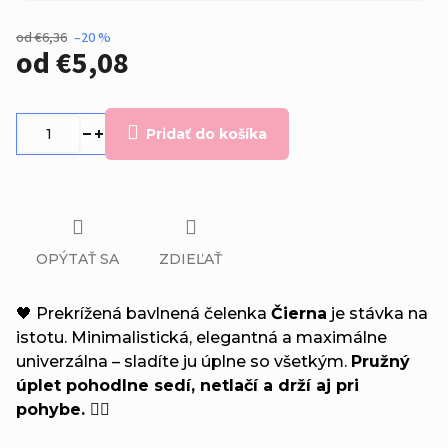
od €6,36
–20 %
od
€5,08
Jednotková
cena:
Pridať do košíka
OPÝTAŤ SA
ZDIEĽAŤ
🖤 Prekrížená bavlnená čelenka
Čierna
je stávka na
istotu. Minimalistická, elegantná a maximálne
univerzálna – sladíte ju úplne so všetkým.
Pružný
úplet pohodlne sedí, netlačí a drží aj pri
pohybe. 🏃‍♀️