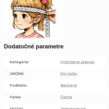
Dodatočné parametre
Kategória
:
Prekrížené čelenky
URČENÍ
:
Pro holky
Podšívka
:
Bavlněná
Farba
:
Čierna
MOTIV
:
Jednobarevné