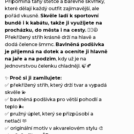
Připomíná tahy štětce a barevné skvrnky,
které dělají každý outfit zajímavější, ale
pořád vkusně.
Skvěle ladí k sportovní
bundě i k kabátu, takže ji využijete na
procházku, do města i na cesty.
🚶‍♀️🧥
Překřížený střih krásně drží na hlavě a
dodá čelence šmrnc.
Bavlněná podšívka
je příjemná na dotek a oceníte ji hlavně
na jaře a na podzim
, kdy už je na
jednovrstvou čelenku chladněji. 🍃🍂
✨
Proč si ji zamilujete:
✅ překřížený střih, který drží tvar a vypadá
skvěle 💫
✅ bavlněná podšívka pro větší pohodlí a
teplo 🌬️
✅ pružný úplet, který se přizpůsobí a
netlačí 🫶
✅ originální motiv v akvarelovém stylu 🎨