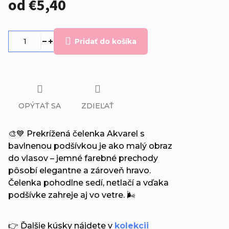
od
€5,40
Jednotková
cena:
Pridať do košíka
OPÝTAŤ SA
ZDIEĽAŤ
🎨💙 Prekrížená čelenka Akvarel s
bavlnenou podšívkou je ako malý obraz
do vlasov – jemné farebné prechody
pôsobí elegantne a zároveň hravo.
Čelenka pohodlne sedí, netlačí a vďaka
podšívke zahreje aj vo vetre. 🌬️
👉 Ďalšie kúsky nájdete v
kolekcii