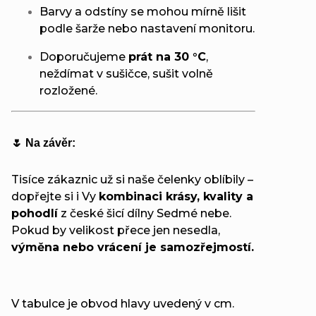
Barvy a odstíny se mohou mírně lišit
podle šarže nebo nastavení monitoru.
Doporučujeme
prát na 30 °C
,
neždímat v sušičce, sušit volně
rozložené.
🌷 Na závěr:
Tisíce zákaznic už si naše čelenky oblíbily –
dopřejte si i Vy
kombinaci krásy, kvality a
pohodlí
z české šicí dílny Sedmé nebe.
Pokud by velikost přece jen nesedla,
výměna nebo vrácení je samozřejmostí.
V tabulce je obvod hlavy uvedený v cm.