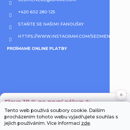
+420 602 280 125
STAŇTE SE NAŠIMI FANOUŠKY
HTTPS://WWW.INSTAGRAM.COM/SEDMENEBE/
PRIJÍMAME ONLINE PLATBY
×
Sleva 10 % na první nákup ✨
Tento web používá soubory cookie. Dalším
Přihlaste se k newsletteru a my Vám pošleme
procházením tohoto webu vyjadřujete souhlas s
unikátní slevový kód.
jejich používáním. Více informací
zde
.