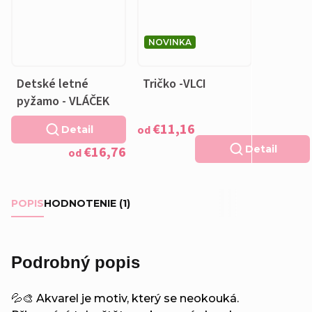
NOVINKA
Detské letné
Tričko -VLCI
pyžamo - VLÁČEK
€11,16
od
Detail
€16,76
Detail
od
POPIS
HODNOTENIE (1)
Podrobný popis
💦🎨 Akvarel je motiv, který se neokouká.