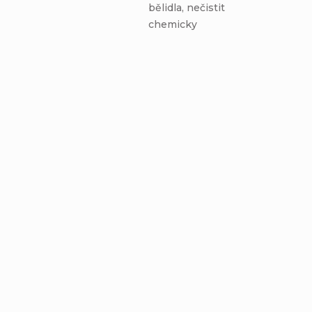
bělidla, nečistit
chemicky
AKCIA
AKCIA
€6,76
–20 %
€6,76
–20 %
OD
OD
Prekrížená čelenka
Prekrížená čelenka
- NOČNÁ BÚRKA -
- TMAVOMODRÁ -
tmavomodrá
tmavomodrá
Detail
Detail
podšívka
podšívka
€5,40
€5,40
od
od
5