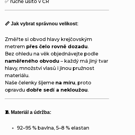
✅ ručně ušito v ČR
📏 Jak vybrat správnou velikost:
Změřte si obvod hlavy krejčovským
metrem
přes čelo rovně dozadu
.
Bez ohledu na věk objednávejte podle
naměřeného obvodu
– každý má jiný tvar
hlavy, množství vlasů i jinou pružnost
materiálu.
Naše čelenky šijeme
na míru
, proto
opravdu
dobře sedí a nekloužou
.
🧵 Materiál a údržba:
92–95 % bavlna, 5–8 % elastan