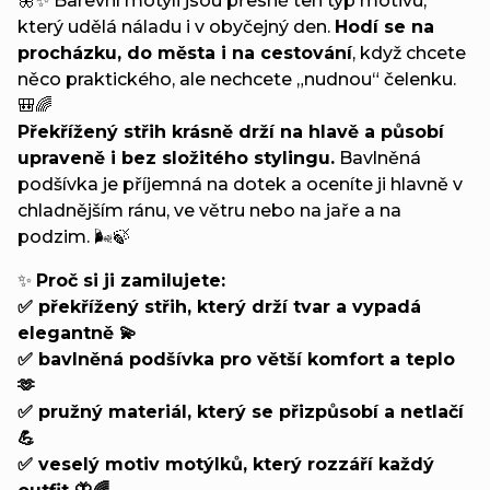
🦋✨ Barevní motýli jsou přesně ten typ motivu,
který udělá náladu i v obyčejný den.
Hodí se na
procházku, do města i na cestování
, když chcete
něco praktického, ale nechcete „nudnou“ čelenku.
🎒🌈
Překřížený střih krásně drží na hlavě a působí
upraveně i bez složitého stylingu.
Bavlněná
podšívka je příjemná na dotek a oceníte ji hlavně v
chladnějším ránu, ve větru nebo na jaře a na
podzim. 🌬️🍃
✨
Proč si ji zamilujete:
✅ překřížený střih, který drží tvar a vypadá
elegantně 💫
✅ bavlněná podšívka pro větší komfort a teplo
🫶
✅ pružný materiál, který se přizpůsobí a netlačí
💪
✅ veselý motiv motýlků, který rozzáří každý