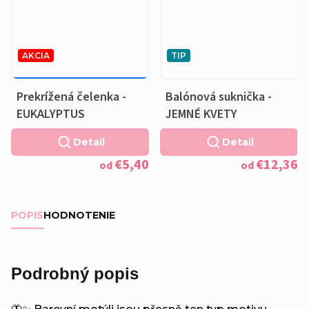
AKCIA
TIP
€6,76
–20 %
OD
Prekrížená čelenka -
Balónová suknička -
EUKALYPTUS
JEMNÉ KVETY
Detail
Detail
€5,40
€12,36
od
od
POPIS
HODNOTENIE
Podrobný popis