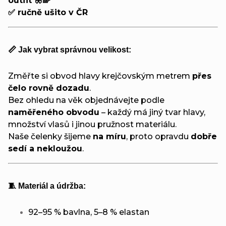
outfit 🦋🌈
✅ ručně ušito v ČR
📏 Jak vybrat správnou velikost:
Změřte si obvod hlavy krejčovským metrem
přes
čelo rovně dozadu
.
Bez ohledu na věk objednávejte podle
naměřeného obvodu
– každý má jiný tvar hlavy,
množství vlasů i jinou pružnost materiálu.
Naše čelenky šijeme
na míru
, proto opravdu
dobře
sedí a nekloužou
.
🧵 Materiál a údržba:
92–95 % bavlna, 5–8 % elastan