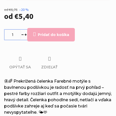
od €6,76
–20 %
od
€5,40
Jednotková
cena:
Pridať do košíka
OPÝTAŤ SA
ZDIEĽAŤ
🦋🌈 Prekrížená čelenka Farebné motýle s
bavlnenou podšívkou je radosť na prvý pohľad –
pestré farby rozžiari outfit a motýliky dodajú jemný,
hravý detail. Čelenka pohodlne sedí, netlačí a vďaka
podšívke zahreje aj keď sa počasie tvári
nevyspytateľne. 🌤️🫶