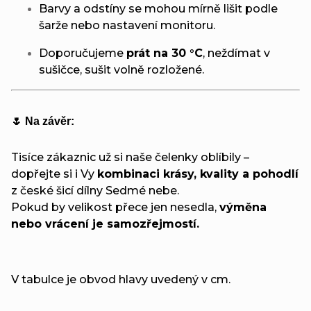
Barvy a odstíny se mohou mírně lišit podle
šarže nebo nastavení monitoru.
Doporučujeme
prát na 30 °C
, neždímat v
sušičce, sušit volně rozložené.
🌷 Na závěr:
Tisíce zákaznic už si naše čelenky oblíbily –
dopřejte si i Vy
kombinaci krásy, kvality a pohodlí
z české šicí dílny Sedmé nebe.
Pokud by velikost přece jen nesedla,
výměna
nebo vrácení je samozřejmostí.
V tabulce je obvod hlavy uvedený v cm.