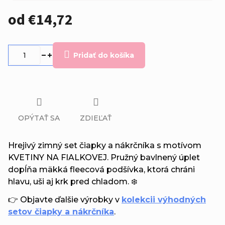
od
€14,72
Jednotková
cena:
Pridať do košíka
OPÝTAŤ SA
ZDIEĽAŤ
Hrejivý zimný set čiapky a nákrčníka s motívom
KVETINY NA FIALKOVEJ. Pružný bavlnený úplet
dopĺňa mäkká fleecová podšívka, ktorá chráni
hlavu, uši aj krk pred chladom. ❄️
👉 Objavte ďalšie výrobky v
kolekcii výhodných
setov čiapky a nákrčníka
.