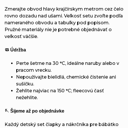
Zmerajte obvod hlavy krajčírskym metrom cez čelo
rovno dozadu nad ušami. Veľkosť setu zvoľte podľa
nameraného obvodu a tabuľky pod popisom.
Pružné materiály nie je potrebné objednávať o
veľkosť väčšie.
🧼 Údržba
Perte šetrne na 30 °C, ideálne naruby alebo v
pracom vrecku.
Nepoužívajte bielidlá, chemické čistenie ani
sušičku.
Žehlite najviac na 150 °C; fleecovú časť
nežehlite.
🪡 Šijeme až po objednávke
Každý detský set čiapky a nákrčníka pre bábätko