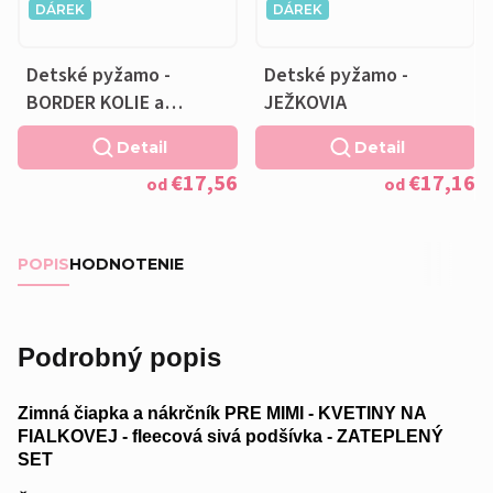
DÁREK
DÁREK
Detské pyžamo -
Detské pyžamo -
BORDER KOLIE a
JEŽKOVIA
VANKÚŠIK ZADARMO
Detail
Detail
€17,56
€17,16
od
od
POPIS
HODNOTENIE
Podrobný popis
Zimná čiapka a nákrčník PRE MIMI - KVETINY NA
FIALKOVEJ - fleecová sivá podšívka - ZATEPLENÝ
SET