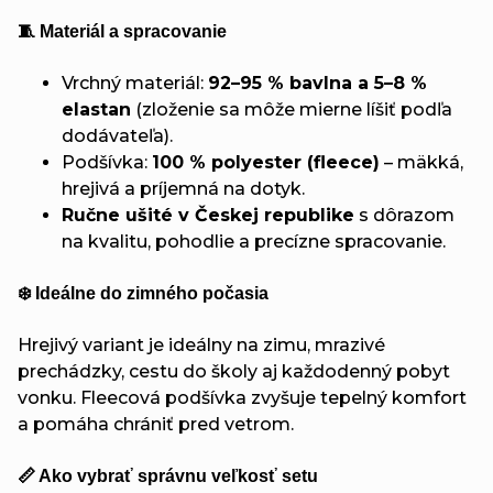
🧵 Materiál a spracovanie
Vrchný materiál:
92–95 % bavlna a 5–8 %
elastan
(zloženie sa môže mierne líšiť podľa
dodávateľa).
Podšívka:
100 % polyester (fleece)
– mäkká,
hrejivá a príjemná na dotyk.
Ručne ušité v Českej republike
s dôrazom
na kvalitu, pohodlie a precízne spracovanie.
❄️ Ideálne do zimného počasia
Hrejivý variant je ideálny na zimu, mrazivé
prechádzky, cestu do školy aj každodenný pobyt
vonku. Fleecová podšívka zvyšuje tepelný komfort
a pomáha chrániť pred vetrom.
📏 Ako vybrať správnu veľkosť setu