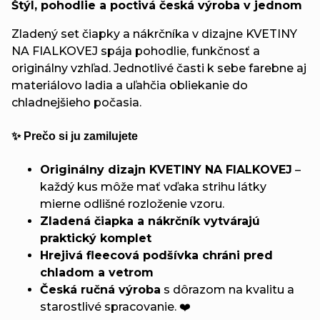
Štýl, pohodlie a poctivá česká výroba v jednom
Zladený set čiapky a nákrčníka v dizajne KVETINY
NA FIALKOVEJ spája pohodlie, funkčnosť a
originálny vzhľad. Jednotlivé časti k sebe farebne aj
materiálovo ladia a uľahčia obliekanie do
chladnejšieho počasia.
✨ Prečo si ju zamilujete
Originálny dizajn KVETINY NA FIALKOVEJ
–
každý kus môže mať vďaka strihu látky
mierne odlišné rozloženie vzoru.
Zladená čiapka a nákrčník vytvárajú
praktický komplet
Hrejivá fleecová podšívka chráni pred
chladom a vetrom
Česká ručná výroba
s dôrazom na kvalitu a
starostlivé spracovanie. ❤️