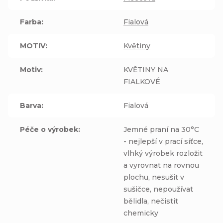
Farba
:
Fialová
MOTIV
:
Květiny
Motiv
:
KVĚTINY NA
FIALKOVÉ
Barva
:
Fialová
Péče o výrobek
:
Jemné praní na 30°C
- nejlepší v prací síťce,
vlhký výrobek rozložit
a vyrovnat na rovnou
plochu, nesušit v
sušičce, nepoužívat
bělidla, nečistit
chemicky