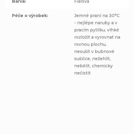
Barva
:
Fialová
Péče o výrobek
:
Jemné praní na 30°C
- nejlépe naruby a v
pracím pytlíku, vlhké
rozložit a vyrovnat na
rovnou plochu,
nesušit v bubnové
sušičce, nežehlit,
nebělit, chemicky
nečistit
Zimný nákrčník -
Čiapka a nákrčník -