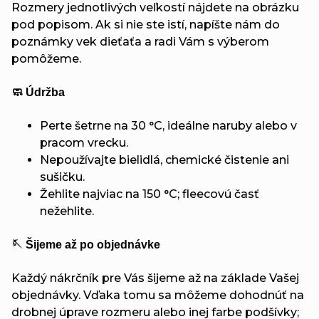
Rozmery jednotlivých veľkostí nájdete na obrázku
pod popisom. Ak si nie ste istí, napíšte nám do
poznámky vek dieťaťa a radi Vám s výberom
pomôžeme.
🧼 Údržba
Perte šetrne na 30 °C, ideálne naruby alebo v
pracom vrecku.
Nepoužívajte bielidlá, chemické čistenie ani
sušičku.
Žehlite najviac na 150 °C; fleecovú časť
nežehlite.
🪡 Šijeme až po objednávke
Každý nákrčník pre Vás šijeme až na základe Vašej
objednávky. Vďaka tomu sa môžeme dohodnúť na
drobnej úprave rozmeru alebo inej farbe podšívky;