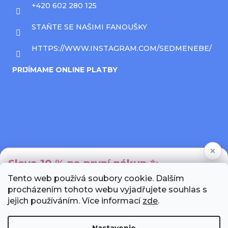
+420 602 280 125
STAŇTE SE NAŠIMI FANOUŠKY
HTTPS://WWW.INSTAGRAM.COM/SEDMENEBE/
PRIJÍMAME ONLINE PLATBY
×
Sleva 10 % na první nákup ✨
Tento web používá soubory cookie. Dalším
Přihlaste se k newsletteru a my Vám pošleme
procházením tohoto webu vyjadřujete souhlas s
unikátní slevový kód.
jejich používáním. Více informací
zde
.