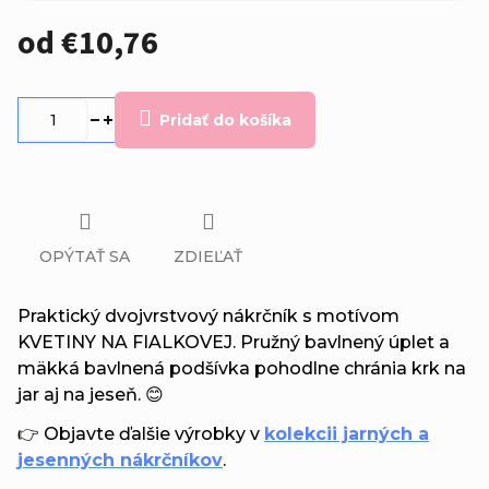
od
€10,76
Jednotková
cena:
Pridať do košíka
OPÝTAŤ SA
ZDIEĽAŤ
Praktický dvojvrstvový nákrčník s motívom
KVETINY NA FIALKOVEJ. Pružný bavlnený úplet a
mäkká bavlnená podšívka pohodlne chránia krk na
jar aj na jeseň. 😊
👉 Objavte ďalšie výrobky v
kolekcii jarných a
jesenných nákrčníkov
.