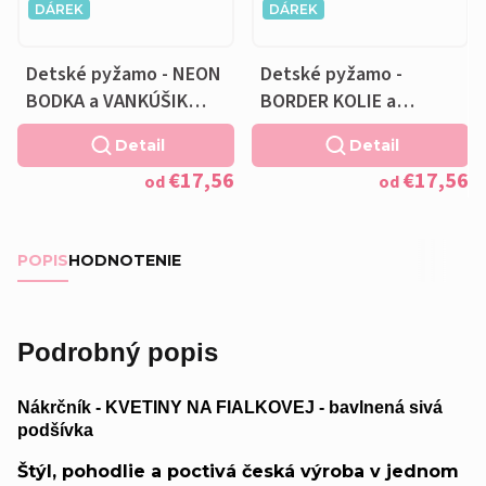
DÁREK
DÁREK
Detské pyžamo - NEON
Detské pyžamo -
BODKA a VANKÚŠIK
BORDER KOLIE a
ZADARMO
VANKÚŠIK ZADARMO
Detail
Detail
€17,56
€17,56
od
od
POPIS
HODNOTENIE
Podrobný popis
Nákrčník - KVETINY NA FIALKOVEJ - bavlnená sivá
podšívka
Štýl, pohodlie a poctivá česká výroba v jednom