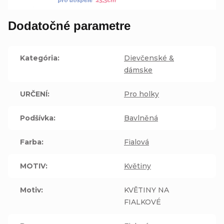
Dodatočné parametre
Kategória
:
Dievčenské &
dámske
URČENÍ
:
Pro holky
Podšívka
:
Bavlněná
Farba
:
Fialová
MOTIV
:
Květiny
Motiv
:
KVĚTINY NA
FIALKOVÉ