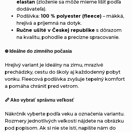
elastan
(zloženie sa môže mierne líšiť podľa
dodávateľa).
Podšívka:
100 % polyester (fleece)
– mäkká,
hrejivá a príjemná na dotyk.
Ručne ušité v Českej republike
s dôrazom
na kvalitu, pohodlie a precízne spracovanie.
❄️ Ideálne do zimného počasia
Hrejivý variant je ideálny na zimu, mrazivé
prechádzky, cestu do školy aj každodenný pobyt
vonku. Fleecová podšívka zvyšuje tepelný komfort
a pomáha chrániť pred vetrom.
📏 Ako vybrať správnu veľkosť
Nákrčník vyberte podľa veku a označenia variantu.
Rozmery jednotlivých veľkostí nájdete na obrázku
pod popisom. Ak si nie ste istí, napíšte nám do