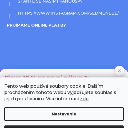
STAŇTE SE NAŠIMI FANOUŠKY
HTTPS://WWW.INSTAGRAM.COM/SEDMENEBE/
PRIJÍMAME ONLINE PLATBY
×
Sleva 10 % na první nákup ✨
Tento web používá soubory cookie. Dalším
Přihlaste se k newsletteru a my Vám pošleme
procházením tohoto webu vyjadřujete souhlas s
unikátní slevový kód.
jejich používáním. Více informací
zde
.
Nastavenie
Chci slevu!