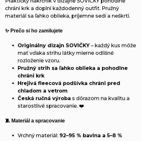
Praktický nákrčník v dizajne SOVIČKY pohodlne
chráni krk a doplní každodenný outfit. Pružný
materiál sa ľahko oblieka, príjemne sedí a neškrtí.
✨ Prečo si ho zamilujete
Originálny dizajn SOVIČKY
– každý kus môže
mať vďaka strihu látky mierne odlišné
rozloženie vzoru.
Pružný strih sa ľahko oblieka a pohodlne
chráni krk
Hrejivá fleecová podšívka chráni pred
chladom a vetrom
Česká ručná výroba
s dôrazom na kvalitu a
starostlivé spracovanie. ❤️
🧵 Materiál a spracovanie
Vrchný materiál:
92–95 % bavlna a 5–8 %