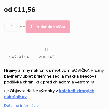
od
€11,56
Jednotková
cena:
Pridať do košíka
OPÝTAŤ SA
ZDIEĽAŤ
Hrejivý zimný nákrčník s motívom SOVIČKY. Pružný
bavlnený úplet príjemne sedí a mäkká fleecová
podšívka chráni krk pred chladom a vetrom. ❄️
👉 Objavte ďalšie výrobky v
kolekcii zimných
nákrčníkov
.
Detailné informácie