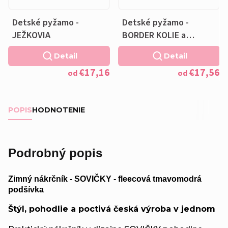
Detské pyžamo -
Detské pyžamo -
JEŽKOVIA
BORDER KOLIE a
VANKÚŠIK ZADARMO
Detail
Detail
€17,16
€17,56
od
od
POPIS
HODNOTENIE
Podrobný popis
Zimný nákrčník - SOVIČKY - fleecová tmavomodrá
podšívka
Štýl, pohodlie a poctivá česká výroba v jednom