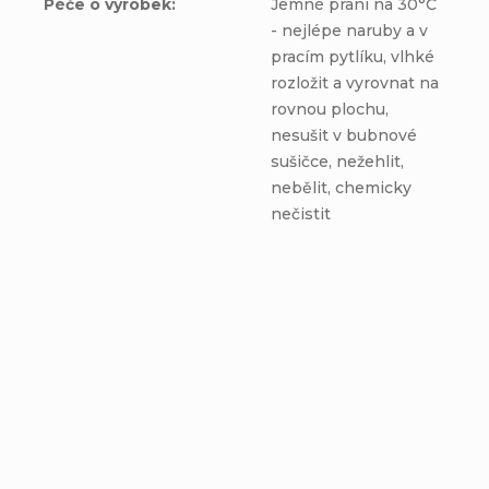
Péče o výrobek
:
Jemné praní na 30°C
- nejlépe naruby a v
pracím pytlíku, vlhké
rozložit a vyrovnat na
rovnou plochu,
nesušit v bubnové
sušičce, nežehlit,
nebělit, chemicky
nečistit
Zimný nákrčník PRE
Nákrčník PRE MIMI -
MIMI - SOVIČKY -
SOVIČKY - bavlnená
fleecová tmavomodrá
tmavomodrá podšívka