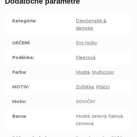
Dodatočné parametre
Kategória
:
Dievčenské &
dámske
URČENÍ
:
Pro holky
Podšívka
:
Fleecová
Farba
:
Modrá
,
Multicolor
MOTIV
:
Zvířátka
,
Ptáčci
Motiv
:
SOVIČKY
Barva
:
Modrá, zelená, fialová,
červená