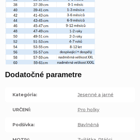
Dodatočné parametre
Kategória
:
Jesenné a jarné
URČENÍ
:
Pro holky
Podšívka
:
Bavlněná
MOTIV
:
Zvířátka
,
Ptáčci