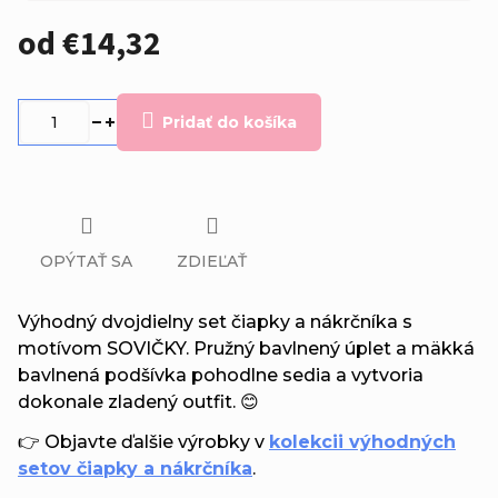
od
€14,32
Jednotková
cena:
Pridať do košíka
OPÝTAŤ SA
ZDIEĽAŤ
Výhodný dvojdielny set čiapky a nákrčníka s
motívom SOVIČKY. Pružný bavlnený úplet a mäkká
bavlnená podšívka pohodlne sedia a vytvoria
dokonale zladený outfit. 😊
👉 Objavte ďalšie výrobky v
kolekcii výhodných
setov čiapky a nákrčníka
.