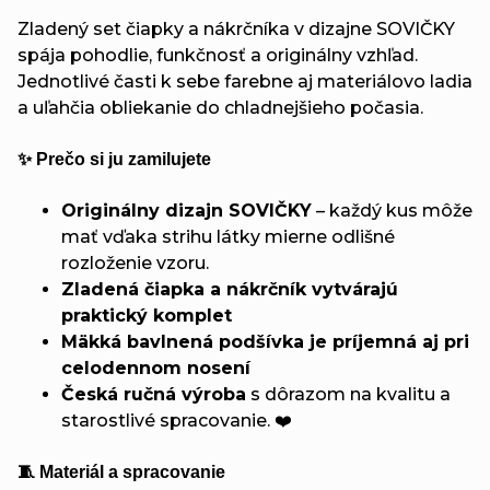
Zladený set čiapky a nákrčníka v dizajne SOVIČKY
spája pohodlie, funkčnosť a originálny vzhľad.
Jednotlivé časti k sebe farebne aj materiálovo ladia
a uľahčia obliekanie do chladnejšieho počasia.
✨ Prečo si ju zamilujete
Originálny dizajn SOVIČKY
– každý kus môže
mať vďaka strihu látky mierne odlišné
rozloženie vzoru.
Zladená čiapka a nákrčník vytvárajú
praktický komplet
Mäkká bavlnená podšívka je príjemná aj pri
celodennom nosení
Česká ručná výroba
s dôrazom na kvalitu a
starostlivé spracovanie. ❤️
🧵 Materiál a spracovanie