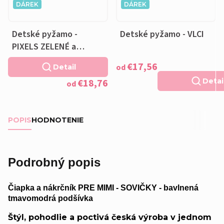
DÁREK
DÁREK
Detské pyžamo -
Detské pyžamo - VLCI
PIXELS ZELENÉ a
VANKÚŠIK ZADARMO
€17,56
od
Detail
€18,76
Detai
od
POPIS
HODNOTENIE
Podrobný popis
Čiapka a nákrčník PRE MIMI - SOVIČKY - bavlnená
tmavomodrá podšívka
Štýl, pohodlie a poctivá česká výroba v jednom