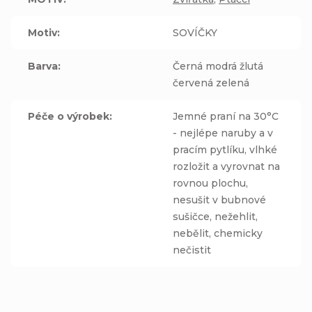
Motiv
:
SOVÍČKY
Barva
:
Černá modrá žlutá
červená zelená
Péče o výrobek
:
Jemné praní na 30°C
- nejlépe naruby a v
pracím pytlíku, vlhké
rozložit a vyrovnat na
rovnou plochu,
nesušit v bubnové
sušičce, nežehlit,
nebělit, chemicky
nečistit