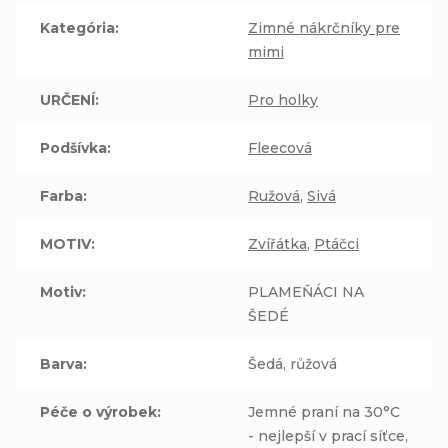
Kategória
:
Zimné nákrčníky pre
mimi
URČENÍ
:
Pro holky
Podšívka
:
Fleecová
Farba
:
Ružová
,
Sivá
MOTIV
:
Zvířátka
,
Ptáčci
Motiv
:
PLAMEŇÁCI NA
ŠEDÉ
Barva
:
Šedá, růžová
Péče o výrobek
:
Jemné praní na 30°C
- nejlepší v prací síťce,