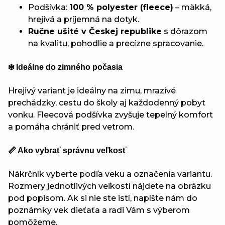
Podšívka:
100 % polyester (fleece)
– mäkká,
hrejivá a príjemná na dotyk.
Ručne ušité v Českej republike
s dôrazom
na kvalitu, pohodlie a precízne spracovanie.
❄️ Ideálne do zimného počasia
Hrejivý variant je ideálny na zimu, mrazivé
prechádzky, cestu do školy aj každodenný pobyt
vonku. Fleecová podšívka zvyšuje tepelný komfort
a pomáha chrániť pred vetrom.
📏 Ako vybrať správnu veľkosť
Nákrčník vyberte podľa veku a označenia variantu.
Rozmery jednotlivých veľkostí nájdete na obrázku
pod popisom. Ak si nie ste istí, napíšte nám do
poznámky vek dieťaťa a radi Vám s výberom
pomôžeme.