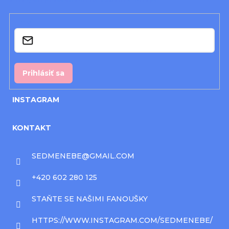
t
i
Email
e
Prihlásiť sa
INSTAGRAM
KONTAKT
SEDMENEBE
@
GMAIL.COM
+420 602 280 125
STAŇTE SE NAŠIMI FANOUŠKY
HTTPS://WWW.INSTAGRAM.COM/SEDMENEBE/