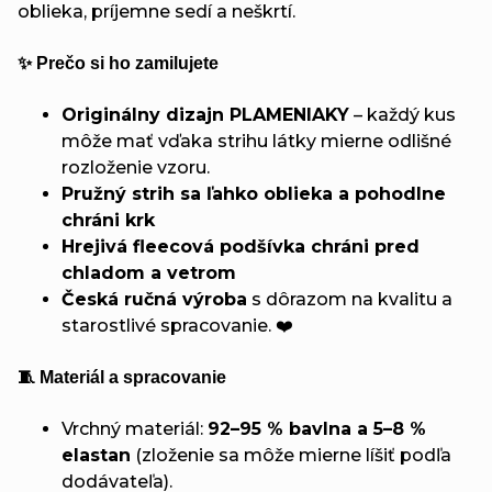
oblieka, príjemne sedí a neškrtí.
✨ Prečo si ho zamilujete
Originálny dizajn PLAMENIAKY
– každý kus
môže mať vďaka strihu látky mierne odlišné
rozloženie vzoru.
Pružný strih sa ľahko oblieka a pohodlne
chráni krk
Hrejivá fleecová podšívka chráni pred
chladom a vetrom
Česká ručná výroba
s dôrazom na kvalitu a
starostlivé spracovanie. ❤️
🧵 Materiál a spracovanie
Vrchný materiál:
92–95 % bavlna a 5–8 %
elastan
(zloženie sa môže mierne líšiť podľa
dodávateľa).