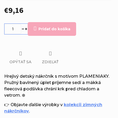
€9,16
Jednotková
cena:
Pridať do košíka
OPÝTAŤ SA
ZDIEĽAŤ
Hrejivý detský nákrčník s motívom PLAMENIAKY.
Pružný bavlnený úplet príjemne sedí a mäkká
fleecová podšívka chráni krk pred chladom a
vetrom. ❄️
👉 Objavte ďalšie výrobky v
kolekcii zimných
nákrčníkov
.