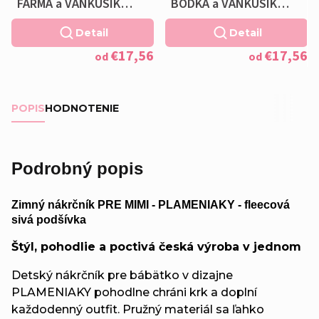
FARMA a VANKÚŠIK
BODKA a VANKÚŠIK
ZADARMO
ZADARMO
Detail
Detail
€17,56
€17,56
od
od
POPIS
HODNOTENIE
Podrobný popis
Zimný nákrčník PRE MIMI - PLAMENIAKY - fleecová
sivá podšívka
Štýl, pohodlie a poctivá česká výroba v jednom
Detský nákrčník pre bábätko v dizajne
PLAMENIAKY pohodlne chráni krk a doplní
každodenný outfit. Pružný materiál sa ľahko