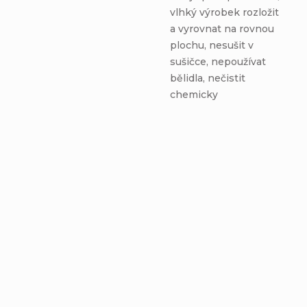
vlhký výrobek rozložit
a vyrovnat na rovnou
plochu, nesušit v
sušičce, nepoužívat
bělidla, nečistit
chemicky
AKCIA
€6,36
–20 %
OD
Prekrížená čelenka -
FOLKLOR
Detail
€5,08
od