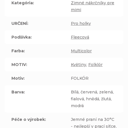
Kategória
:
Zimné nákrčníky pre
mimi
URČENÍ
:
Pro holky
Podšívka
:
Fleecová
Farba
:
Multicolor
MOTIV
:
Květiny
,
Folklór
Motiv
:
FOLKÓR
Barva
:
Bílá, červená, zelená,
fialová, hnědá, žlutá,
modrá
Péče o výrobek
:
Jemné praní na 30°C
- nejlepší v prací síťce,