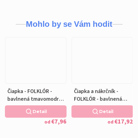
Mohlo by se Vám hodit
Čiapka - FOLKLÓR -
Čiapka a nákrčník -
bavlnená tmavomodrá
FOLKLÓR - bavlnená
podšívka
tmavomodrá podšívka
Detail
Detail
€7,96
€17,92
od
od