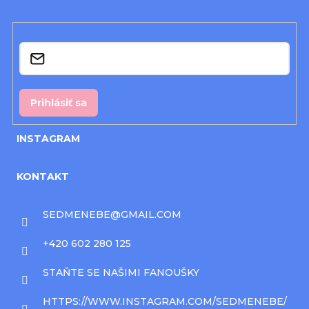
o nových produktoch na našom e-shope.
t
i
Email
e
Prihlásiť sa
INSTAGRAM
KONTAKT
SEDMENEBE
@
GMAIL.COM
+420 602 280 125
STAŇTE SE NAŠIMI FANOUŠKY
HTTPS://WWW.INSTAGRAM.COM/SEDMENEBE/