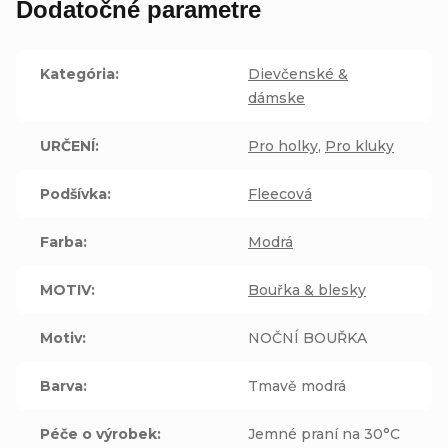
Dodatočné parametre
Kategória
:
Dievčenské &
dámske
URČENÍ
:
Pro holky
,
Pro kluky
Podšívka
:
Fleecová
Farba
:
Modrá
MOTIV
:
Bouřka & blesky
Motiv
:
NOČNÍ BOUŘKA
Barva
:
Tmavě modrá
Péče o výrobek
:
Jemné praní na 30°C