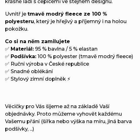
krásně ladí s čepicemi ve stejném designu.
Uvnitř je
tmavě modrý fleece ze 100 %
polyesteru
, který je hřejivý a příjemný i na holou
pokožku.
Co si na něm zamilujete
✅
Materiál:
95 % bavlna / 5 % elastan
✅
Podšívka:
100 % polyester (tmavě modrý fleece)
✅ Ruční výroba v České republice
✅ Snadné oblékání
✅ Stylový zimní doplněk ⚡
Věcičky pro Vás šijeme až na základě Vaší
objednávky. Proto můžeme vyhovět každému
Vašemu přání (šířka nebo výška na míru, jiná barva
podšívky, ...)