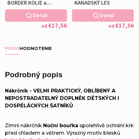
BORDER KOLIE a
KANADSKÝ LES
VANKÚŠIK ZADARMO
Detail
Detail
€17,56
€17,56
od
od
POPIS
HODNOTENIE
Podrobný popis
Nákrčník - VELMI PRAKTICKÝ, OBLÍBENÝ A
NEPOSTRADATELNÝ DOPLNĚK DĚTSKÝCH I
DOSPĚLÁCKÝCH ŠATNÍKŮ
Zimní nákrčník
Noční bouřka
spolehlivě ochrání krk
před chladem a větrem. Výrazný motiv blesků