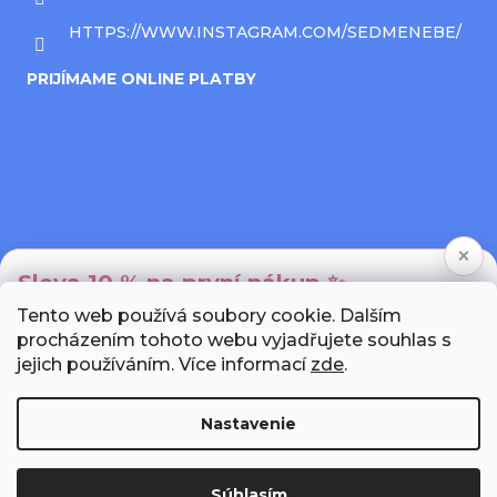
HTTPS://WWW.INSTAGRAM.COM/SEDMENEBE/
PRIJÍMAME ONLINE PLATBY
×
Sleva 10 % na první nákup ✨
Tento web používá soubory cookie. Dalším
Přihlaste se k newsletteru a my Vám pošleme
procházením tohoto webu vyjadřujete souhlas s
unikátní slevový kód.
jejich používáním. Více informací
zde
.
Nastavenie
Chci slevu!
Súhlasím