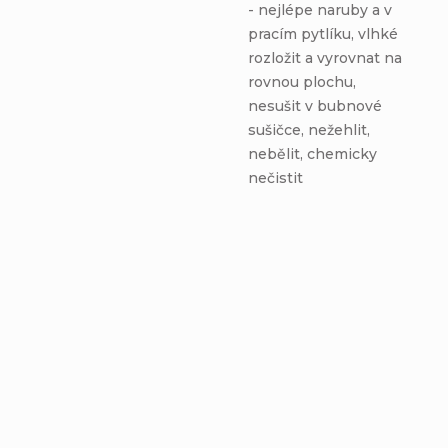
- nejlépe naruby a v
pracím pytlíku, vlhké
rozložit a vyrovnat na
rovnou plochu,
nesušit v bubnové
sušičce, nežehlit,
nebělit, chemicky
nečistit
TIP
TIP
Nákrčník - NOČNÁ
Zimná čiapka Homeless
BÚRKA - bavlnená
- NOČNÁ BÚRKA -
tmavomodrá podšívka
fleecová tmavomodrá
Detail
Detail