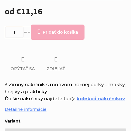
od
€11,16
Jednotková
cena:
Pridať do košíka
OPÝTAŤ SA
ZDIEĽAŤ
⚡ Zimný nákrčník s motívom nočnej búrky – mäkký,
hrejivý a praktický.
Ďalšie nákrčníky nájdete tu 👉
kolekcii nákrčníkov
Detailné informácie
Variant