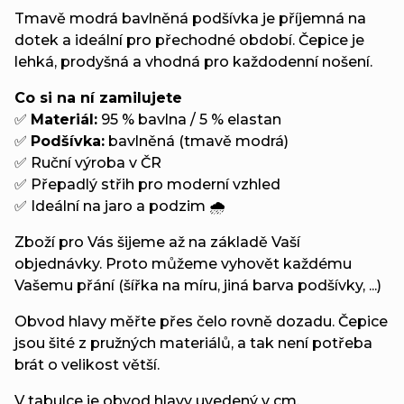
Tmavě modrá bavlněná podšívka je příjemná na
dotek a ideální pro přechodné období. Čepice je
lehká, prodyšná a vhodná pro každodenní nošení.
Co si na ní zamilujete
✅
Materiál:
95 % bavlna / 5 % elastan
✅
Podšívka:
bavlněná (tmavě modrá)
✅ Ruční výroba v ČR
✅ Přepadlý střih pro moderní vzhled
✅ Ideální na jaro a podzim 🌧️
Zboží pro Vás šijeme až na základě Vaší
objednávky. Proto můžeme vyhovět každému
Vašemu přání (šířka na míru, jiná barva podšívky, ...)
Obvod hlavy měřte přes čelo rovně dozadu. Čepice
jsou šité z pružných materiálů, a tak není potřeba
brát o velikost větší.
V tabulce je obvod hlavy uvedený v cm.