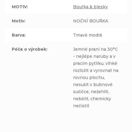
MOTIV
:
Bouřka & blesky
Motiv
:
NOČNÍ BOUŘKA
Barva
:
Tmavě modrá
Péče o výrobek
:
Jemné praní na 30°C
- nejlépe naruby a v
pracím pytlíku, vlhké
rozložit a vyrovnat na
rovnou plochu,
nesušit v bubnové
sušičce, nežehlit,
nebělit, chemicky
nečistit