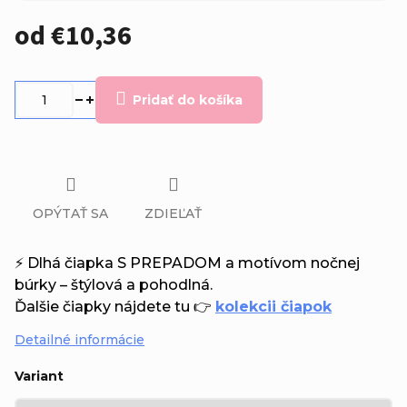
od
€10,36
Jednotková
cena:
Pridať do košíka
OPÝTAŤ SA
ZDIEĽAŤ
⚡ Dlhá čiapka S PREPADOM a motívom nočnej
búrky – štýlová a pohodlná.
Ďalšie čiapky nájdete tu 👉
kolekcii čiapok
Detailné informácie
Variant