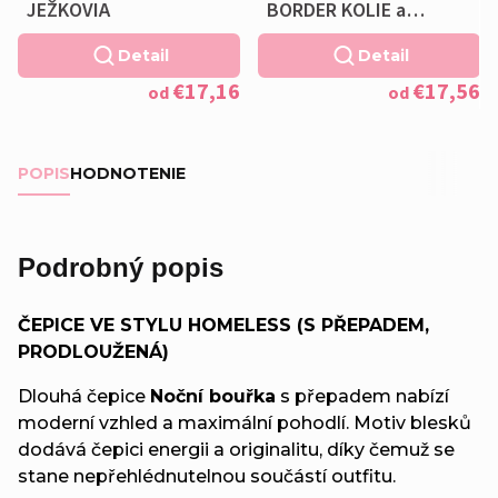
JEŽKOVIA
BORDER KOLIE a
VANKÚŠIK ZADARMO
Detail
Detail
€17,16
€17,56
od
od
POPIS
HODNOTENIE
Podrobný popis
ČEPICE VE STYLU HOMELESS (S PŘEPADEM,
PRODLOUŽENÁ)
Dlouhá čepice
Noční bouřka
s přepadem nabízí
moderní vzhled a maximální pohodlí. Motiv blesků
dodává čepici energii a originalitu, díky čemuž se
stane nepřehlédnutelnou součástí outfitu.