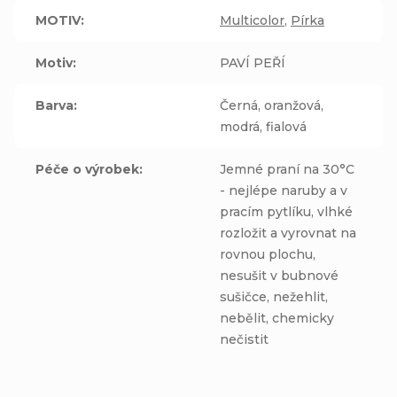
MOTIV
:
Multicolor
,
Pírka
Motiv
:
PAVÍ PEŘÍ
Barva
:
Černá, oranžová,
modrá, fialová
Péče o výrobek
:
Jemné praní na 30°C
- nejlépe naruby a v
pracím pytlíku, vlhké
rozložit a vyrovnat na
rovnou plochu,
nesušit v bubnové
sušičce, nežehlit,
nebělit, chemicky
nečistit