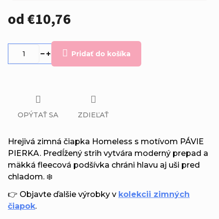
od
€10,76
Jednotková
cena:
Pridať do košíka
OPÝTAŤ SA
ZDIEĽAŤ
Hrejivá zimná čiapka Homeless s motívom PÁVIE
PIERKA. Predĺžený strih vytvára moderný prepad a
mäkká fleecová podšívka chráni hlavu aj uši pred
chladom. ❄️
👉 Objavte ďalšie výrobky v
kolekcii zimných
čiapok
.