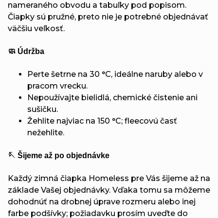
nameraného obvodu a tabuľky pod popisom.
Čiapky sú pružné, preto nie je potrebné objednávať
väčšiu veľkosť.
🧼 Údržba
Perte šetrne na 30 °C, ideálne naruby alebo v
pracom vrecku.
Nepoužívajte bielidlá, chemické čistenie ani
sušičku.
Žehlite najviac na 150 °C; fleecovú časť
nežehlite.
🪡 Šijeme až po objednávke
Každý zimná čiapka Homeless pre Vás šijeme až na
základe Vašej objednávky. Vďaka tomu sa môžeme
dohodnúť na drobnej úprave rozmeru alebo inej
farbe podšívky; požiadavku prosím uveďte do