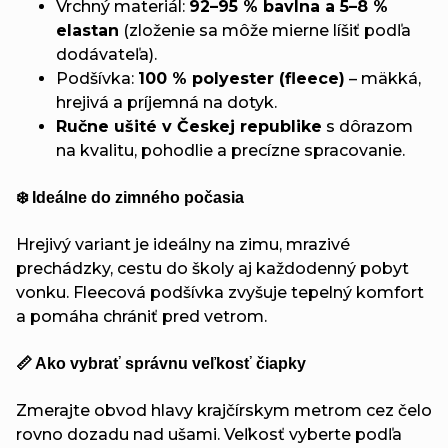
Vrchný materiál:
92–95 % bavlna a 5–8 %
elastan
(zloženie sa môže mierne líšiť podľa
dodávateľa).
Podšívka:
100 % polyester (fleece)
– mäkká,
hrejivá a príjemná na dotyk.
Ručne ušité v Českej republike
s dôrazom
na kvalitu, pohodlie a precízne spracovanie.
❄️ Ideálne do zimného počasia
Hrejivý variant je ideálny na zimu, mrazivé
prechádzky, cestu do školy aj každodenný pobyt
vonku. Fleecová podšívka zvyšuje tepelný komfort
a pomáha chrániť pred vetrom.
📏 Ako vybrať správnu veľkosť čiapky
Zmerajte obvod hlavy krajčírskym metrom cez čelo
rovno dozadu nad ušami. Veľkosť vyberte podľa