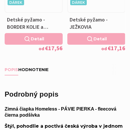
DÁREK
DÁREK
Detské pyžamo -
Detské pyžamo -
BORDER KOLIE a
JEŽKOVIA
VANKÚŠIK ZADARMO
Detail
Detail
€17,56
€17,16
od
od
POPIS
HODNOTENIE
Podrobný popis
Zimná čiapka Homeless - PÁVIE PIERKA - fleecová
čierna podšívka
Štýl, pohodlie a poctivá česká výroba v jednom