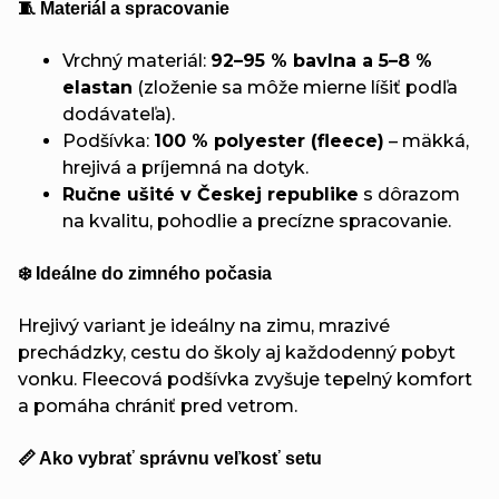
🧵 Materiál a spracovanie
Vrchný materiál:
92–95 % bavlna a 5–8 %
elastan
(zloženie sa môže mierne líšiť podľa
dodávateľa).
Podšívka:
100 % polyester (fleece)
– mäkká,
hrejivá a príjemná na dotyk.
Ručne ušité v Českej republike
s dôrazom
na kvalitu, pohodlie a precízne spracovanie.
❄️ Ideálne do zimného počasia
Hrejivý variant je ideálny na zimu, mrazivé
prechádzky, cestu do školy aj každodenný pobyt
vonku. Fleecová podšívka zvyšuje tepelný komfort
a pomáha chrániť pred vetrom.
📏 Ako vybrať správnu veľkosť setu