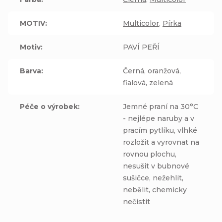
MOTIV
:
Multicolor
,
Pírka
Motiv
:
PAVÍ PEŘÍ
Barva
:
Černá, oranžová,
fialová, zelená
Péče o výrobek
:
Jemné praní na 30°C
- nejlépe naruby a v
pracím pytlíku, vlhké
rozložit a vyrovnat na
rovnou plochu,
nesušit v bubnové
sušičce, nežehlit,
nebělit, chemicky
nečistit