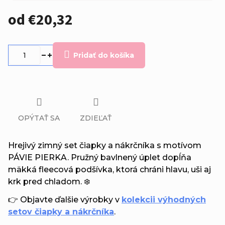
od
€20,32
Jednotková
cena:
Pridať do košíka
OPÝTAŤ SA
ZDIEĽAŤ
Hrejivý zimný set čiapky a nákrčníka s motívom
PÁVIE PIERKA. Pružný bavlnený úplet dopĺňa
mäkká fleecová podšívka, ktorá chráni hlavu, uši aj
krk pred chladom. ❄️
👉 Objavte ďalšie výrobky v
kolekcii výhodných
setov čiapky a nákrčníka
.