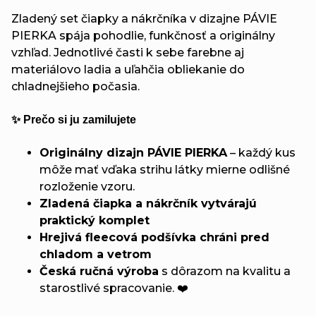
Zladený set čiapky a nákrčníka v dizajne PÁVIE
PIERKA spája pohodlie, funkčnosť a originálny
vzhľad. Jednotlivé časti k sebe farebne aj
materiálovo ladia a uľahčia obliekanie do
chladnejšieho počasia.
✨ Prečo si ju zamilujete
Originálny dizajn PÁVIE PIERKA
– každý kus
môže mať vďaka strihu látky mierne odlišné
rozloženie vzoru.
Zladená čiapka a nákrčník vytvárajú
praktický komplet
Hrejivá fleecová podšívka chráni pred
chladom a vetrom
Česká ručná výroba
s dôrazom na kvalitu a
starostlivé spracovanie. ❤️