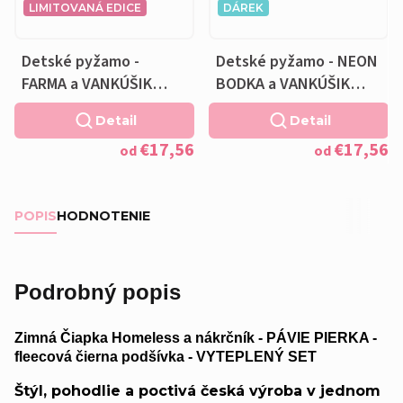
LIMITOVANÁ EDICE
DÁREK
Detské pyžamo -
Detské pyžamo - NEON
FARMA a VANKÚŠIK
BODKA a VANKÚŠIK
ZADARMO
ZADARMO
Detail
Detail
€17,56
€17,56
od
od
POPIS
HODNOTENIE
Podrobný popis
Zimná Čiapka Homeless a nákrčník - PÁVIE PIERKA -
fleecová čierna podšívka - VYTEPLENÝ SET
Štýl, pohodlie a poctivá česká výroba v jednom