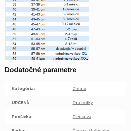
Dodatočné parametre
Kategória
:
Zimné
URČENÍ
:
Pro holky
Podšívka
:
Fleecová
Farba
:
Čierna
,
Multicolor