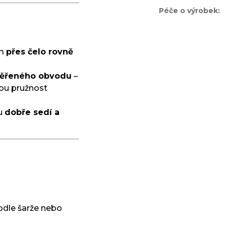
Péče o výrobek
:
em
přes čelo rovně
ěřeného obvodu
–
inou pružnost
du
dobře sedí a
odle šarže nebo