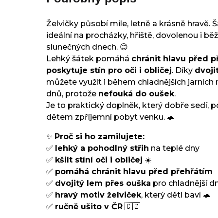
Želvičky působí mile, letně a krásně hravě. Š
ideální na procházky, hřiště, dovolenou i bě
slunečných dnech. 😊
Lehký šátek pomáhá
chránit hlavu před 
poskytuje stín pro oči i obličej
. Díky
dvoj
můžete využít i během chladnějších jarníc
dnů, protože
nefouká do oušek
.
Je to praktický doplněk, který dobře sedí, 
dětem zpříjemní pobyt venku. 🐢
✨
Proč si ho zamilujete:
✅
lehký a pohodlný střih
na teplé dny
✅
kšilt stíní oči i obličej
☀️
✅
pomáhá chránit hlavu před přehřátím
✅
dvojitý lem přes ouška
pro chladnější d
✅
hravý motiv želviček
, který děti baví 🐢
✅
ručně ušito v ČR
🇨🇿