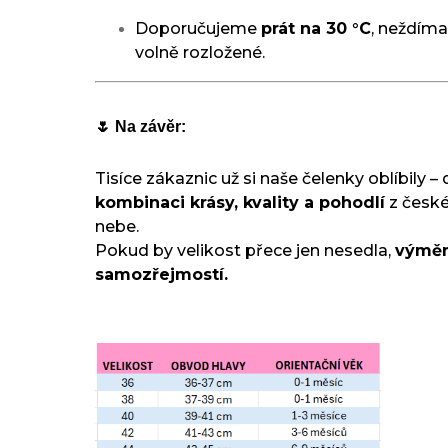
Doporučujeme
prát na 30 °C
, neždímat
volně rozložené.
🌷 Na závěr:
Tisíce zákaznic už si naše čelenky oblíbily – 
kombinaci krásy, kvality a pohodlí
z české
nebe.
Pokud by velikost přece jen nesedla,
výměn
samozřejmostí.