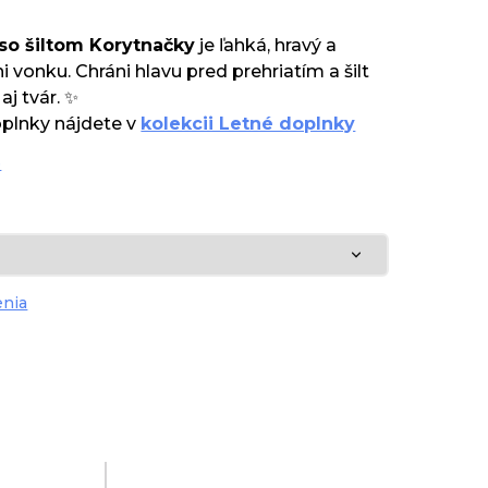
 so šiltom Korytnačky
je ľahká, hravý a
i vonku. Chráni hlavu pred prehriatím a šilt
aj tvár. ✨
oplnky nájdete v
kolekcii Letné doplnky
e
enia