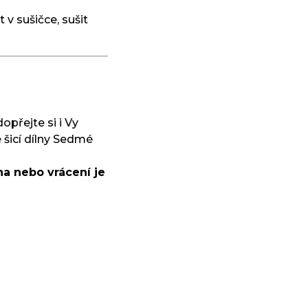
 v sušičce, sušit
dopřejte si i Vy
 šicí dílny Sedmé
a nebo vrácení je