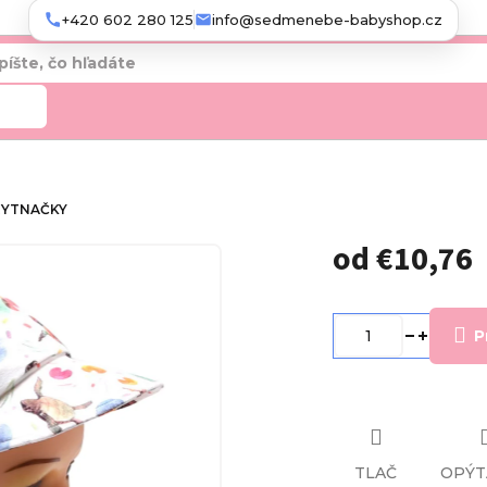
+420 602 280 125
info@sedmenebe-babyshop.cz
adať
RYTNAČKY
od
€10,76
Jednotková
cena:
P
TLAČ
OPÝT