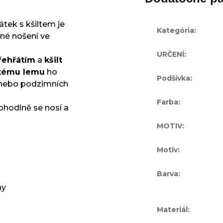
átek s kšiltem je
Kategória
:
žné nošení ve
URČENÍ
:
přehřátím
a
kšilt
itému lemu
ho
Podšívka
:
h nebo podzimních
Farba
:
pohodlně se nosí a
MOTIV
:
Motiv
:
Barva
:
ny
Materiál
: