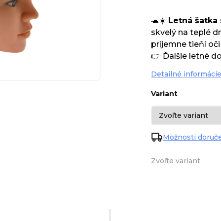
🐢☀️
Letná šatka
skvelý na teplé dn
príjemne tieňí oči 
👉 Ďalšie letné d
Detailné informáci
Variant
Možnosti doruč
Zvoľte variant