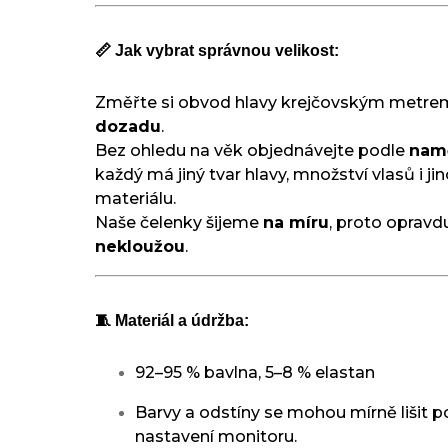
📏 Jak vybrat správnou velikost:
Změřte si obvod hlavy krejčovským metr
dozadu
.
Bez ohledu na věk objednávejte podle
nam
každý má jiný tvar hlavy, množství vlasů i j
materiálu.
Naše čelenky šijeme
na míru
, proto oprav
nekloužou
.
🧵 Materiál a údržba:
92–95 % bavlna, 5–8 % elastan
Barvy a odstíny se mohou mírně lišit p
nastavení monitoru.