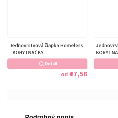
Jednovrstvová čiapka Homeless
Jednovrst
- KORYTNAČKY
KORYTNA
Detail
€7,56
od
Podrobný popis