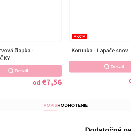
AKCIA
vová čiapka -
Korunka - Lapače snov
ČKY
Detail
Detail
€7,56
od
POPIS
HODNOTENIE
Dodatočné pa