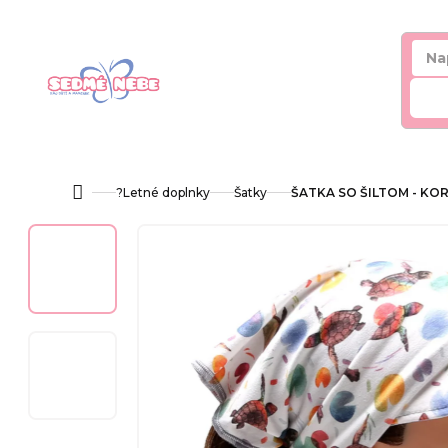
Prejsť
na
obsah
Hľ
?Letné doplnky
Šatky
ŠATKA SO ŠILTOM - KO
Domov