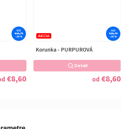
OD
OD
€10,76
€10,76
AKCIA
–20 %
–20 %
Korunka - PURPUROVÁ
Detail
€8,60
€8,60
od
od
rametre