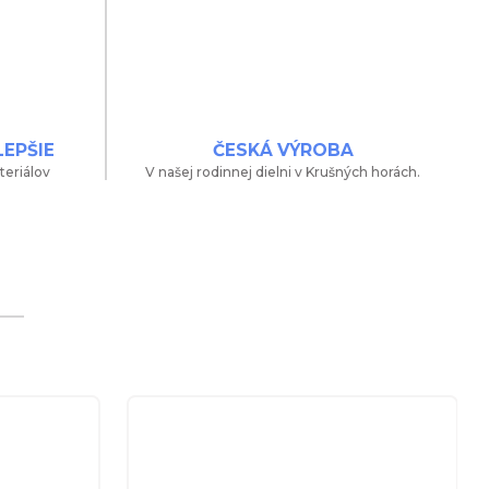
LEPŠIE
ČESKÁ VÝROBA
teriálov
V našej rodinnej dielni v Krušných horách.