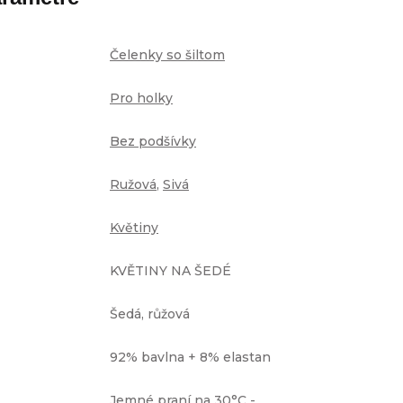
Čelenky so šiltom
Pro holky
Bez podšívky
Ružová
,
Sivá
Květiny
KVĚTINY NA ŠEDÉ
Šedá, růžová
92% bavlna + 8% elastan
Jemné praní na 30°C -