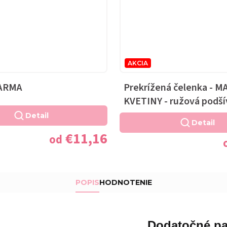
AKCIA
FARMA
Prekrížená čelenka - 
KVETINY - ružová podší
Detail
Detail
€11,16
od
POPIS
HODNOTENIE
Dodatočné pa