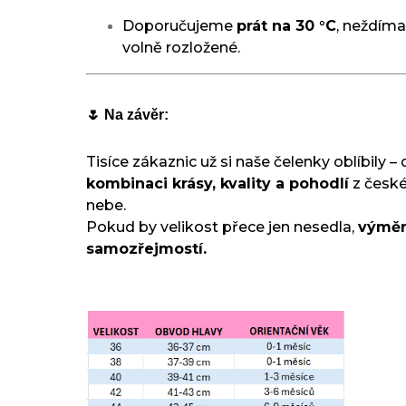
Doporučujeme
prát na 30 °C
, neždímat
volně rozložené.
🌷 Na závěr:
Tisíce zákaznic už si naše čelenky oblíbily – 
kombinaci krásy, kvality a pohodlí
z české
nebe.
Pokud by velikost přece jen nesedla,
výměn
samozřejmostí.