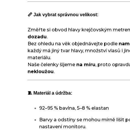
📏 Jak vybrat správnou velikost:
Změřte si obvod hlavy krejčovským metr
dozadu
.
Bez ohledu na věk objednávejte podle
nam
každý má jiný tvar hlavy, množství vlasů i j
materiálu.
Naše čelenky šijeme
na míru
, proto oprav
nekloužou
.
🧵 Materiál a údržba:
92–95 % bavlna, 5–8 % elastan
Barvy a odstíny se mohou mírně lišit p
nastavení monitoru.