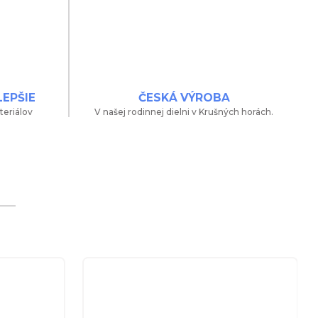
LEPŠIE
ČESKÁ VÝROBA
teriálov
V našej rodinnej dielni v Krušných horách.