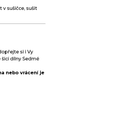
 v sušičce, sušit
dopřejte si i Vy
 šicí dílny Sedmé
a nebo vrácení je