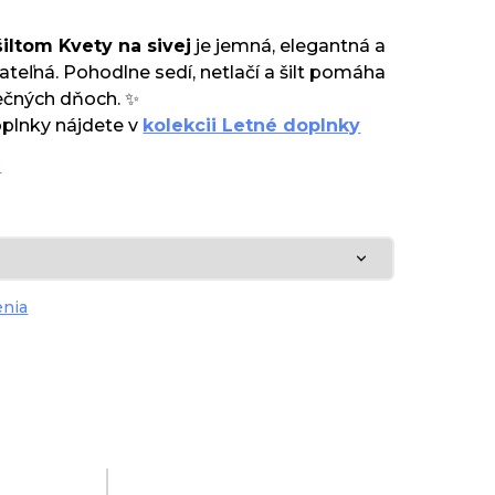
iltom Kvety na sivej
je jemná, elegantná a
eľná. Pohodlne sedí, netlačí a šilt pomáha
lnečných dňoch. ✨
oplnky nájdete v
kolekcii Letné doplnky
e
enia