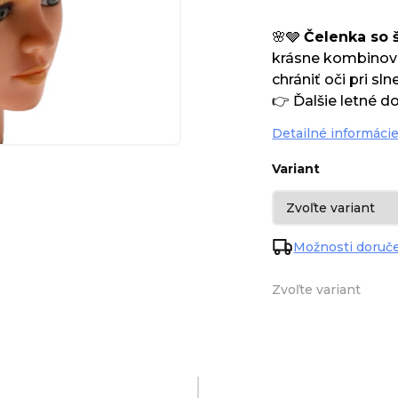
🌸🩶
Čelenka so š
krásne kombinovat
chrániť oči pri s
👉 Ďalšie letné d
Detailné informáci
Variant
Možnosti doruč
Zvoľte variant