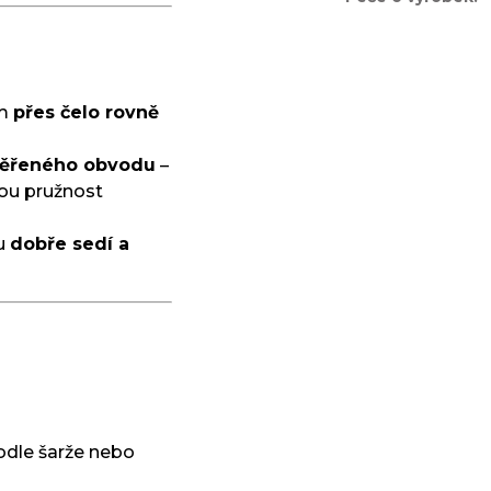
em
přes čelo rovně
ěřeného obvodu
–
inou pružnost
du
dobře sedí a
odle šarže nebo