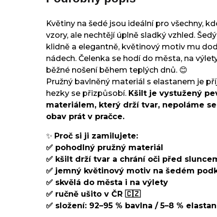
Květiny na šedé jsou ideální pro všechny, kd
vzory, ale nechtějí úplně sladký vzhled. Še
klidně a elegantně, květinový motiv mu dod
nádech. Čelenka se hodí do města, na výlety,
běžné nošení během teplých dnů. 😊
Pružný bavlněný materiál s elastanem je př
hezky se přizpůsobí.
Kšilt je vystužený p
materiálem, který drží tvar, nepoláme s
obav prát v pračce.
✨
Proč si ji zamilujete:
✅ pohodlný pružný materiál
✅ kšilt drží tvar a chrání oči před slunce
✅ jemný květinový motiv na šedém podk
✅ skvělá do města i na výlety
✅ ručně ušito v ČR 🇨🇿
✅ složení: 92–95 % bavlna / 5–8 % elastan