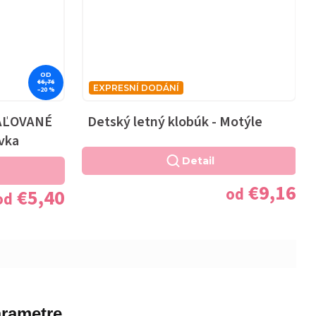
OD
€6,76
EXPRESNÍ DODÁNÍ
–20 %
MAĽOVANÉ
Detský letný klobúk - Motýle
vka
Detail
€9,16
od
€5,40
od
rametre