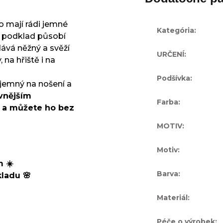
o mají rádi jemné
Kategória
:
dý podklad působí
ává něžný a svěží
URČENÍ
:
 na hřiště i na
Podšívka
:
íjemný na nošení a
evnějším
Farba
:
e a můžete ho bez
MOTIV
:
Motiv
:
m ☀️
Barva
:
ladu 🌸
Materiál
:
Péče o výrobek
: