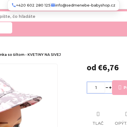
+420 602 280 125
info@sedmenebe-babyshop.cz
adať
nka so šiltom - KVETINY NA SIVEJ
od
€6,76
Jednotková
cena:
P
TLAČ
OPÝT