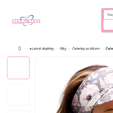
Prejsť
na
obsah
Hľ
☀️Letné doplnky
Šilty
Čelenky so šiltom
Čele
Domov