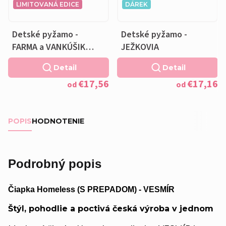
LIMITOVANÁ EDICE
DÁREK
Detské pyžamo -
Detské pyžamo -
FARMA a VANKÚŠIK
JEŽKOVIA
ZADARMO
Detail
Detail
€17,56
€17,16
od
od
POPIS
HODNOTENIE
Podrobný popis
Čiapka Homeless (S PREPADOM) - VESMÍR
Štýl, pohodlie a poctivá česká výroba v jednom