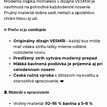
Moderná čiapka Homeless v dizajne VESMÍR je
navrhnutá na pohodlné každodenné nosenie.
Pružný materiál dobre sedí, netlačí a spoľahlivo
chráni hlavu aj uši.
✨ Prečo si ju zamilujete
Originálny dizajn VESMÍR
– každý kus môže
mať vďaka strihu látky mierne odlišné
rozloženie vzoru.
Predĺžený strih vytvára moderný prepad
Mäkká bavlnená podšívka je príjemná aj pri
celodennom nosení
Česká ručná výroba
s dôrazom na kvalitu a
starostlivé spracovanie. ❤️
🧵 Materiál a spracovanie
Vrchný materiál:
92–95 % bavlna a 5–8 %