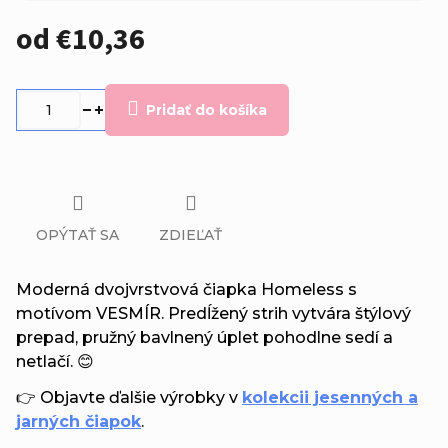
od
€10,36
Jednotková
cena:
Pridať do košíka
OPÝTAŤ SA
ZDIEĽAŤ
Moderná dvojvrstvová čiapka Homeless s
motívom VESMÍR. Predĺžený strih vytvára štýlový
prepad, pružný bavlnený úplet pohodlne sedí a
netlačí. 😊
👉 Objavte ďalšie výrobky v
kolekcii jesenných a
jarných čiapok
.