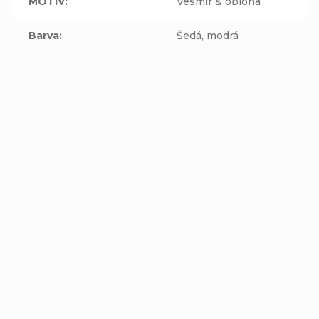
MOTIV
:
Vesmír & obloha
Barva
:
Šedá, modrá
NOVINKA
NOVINKA
Čiapka - VESMÍR -
Jednovrstvová čiapka
bavlnená tmavo modrá
Homeless (s
podšívka
prepadom) - VESMÍR
Detail
Detail
€7,96
€7,56
od
od