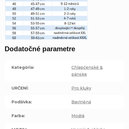
Dodatočné parametre
Kategória
:
Chlapčenské &
pánske
URČENÍ
:
Pro kluky
Podšívka
:
Bavlněná
Farba
:
Modrá