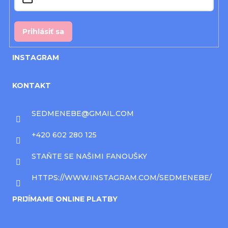
e
Prihlásiť sa
INSTAGRAM
KONTAKT
SEDMENEBE
@
GMAIL.COM
+420 602 280 125
STAŇTE SE NAŠIMI FANOUŠKY
HTTPS://WWW.INSTAGRAM.COM/SEDMENEBE/
PRIJÍMAME ONLINE PLATBY