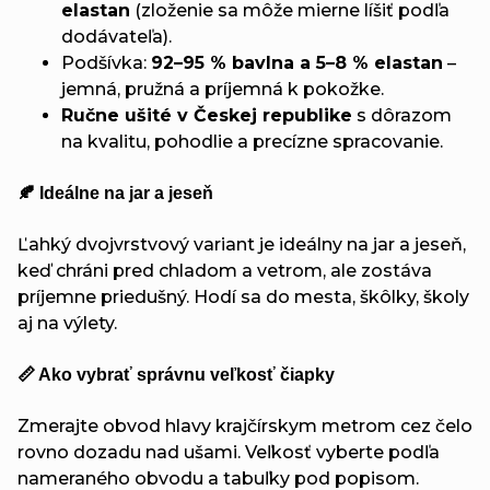
elastan
(zloženie sa môže mierne líšiť podľa
dodávateľa).
Podšívka:
92–95 % bavlna a 5–8 % elastan
–
jemná, pružná a príjemná k pokožke.
Ručne ušité v Českej republike
s dôrazom
na kvalitu, pohodlie a precízne spracovanie.
🍂 Ideálne na jar a jeseň
Ľahký dvojvrstvový variant je ideálny na jar a jeseň,
keď chráni pred chladom a vetrom, ale zostáva
príjemne priedušný. Hodí sa do mesta, škôlky, školy
aj na výlety.
📏 Ako vybrať správnu veľkosť čiapky
Zmerajte obvod hlavy krajčírskym metrom cez čelo
rovno dozadu nad ušami. Veľkosť vyberte podľa
nameraného obvodu a tabuľky pod popisom.