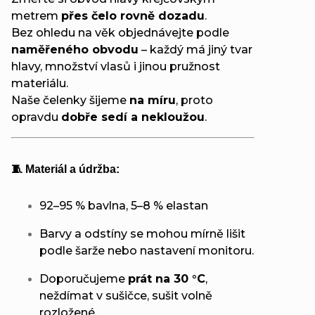
metrem
přes čelo rovně dozadu
.
Bez ohledu na věk objednávejte podle
naměřeného obvodu
– každý má jiný tvar
hlavy, množství vlasů i jinou pružnost
materiálu.
Naše čelenky šijeme
na míru
, proto
opravdu
dobře sedí a nekloužou
.
🧵 Materiál a údržba:
92–95 % bavlna, 5–8 % elastan
Barvy a odstíny se mohou mírně lišit
podle šarže nebo nastavení monitoru.
Doporučujeme
prát na 30 °C
,
neždímat v sušičce, sušit volně
rozložené.