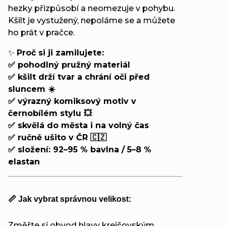
hezky přizpůsobí a neomezuje v pohybu.
Kšilt je vystužený, nepoláme se a můžete
ho prát v pračce.
✨
Proč si ji zamilujete:
✅ pohodlný pružný materiál
✅ kšilt drží tvar a chrání oči před
sluncem ☀️
✅ výrazný komiksový motiv v
černobílém stylu 💥
✅ skvělá do města i na volný čas
✅ ručně ušito v ČR 🇨🇿
✅ složení: 92–95 % bavlna / 5–8 %
elastan
📏 Jak vybrat správnou velikost:
Změřte si obvod hlavy krejčovským