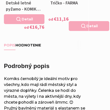
Detské letné
Tričko - FARMA
pyžamo - KOMIKS
MODRÝ
€11,16
od
Detail
€16,76
Detail
od
POPIS
HODNOTENIE
Podrobný popis
Komiks černobílý je ideální motiv pro
všechny, kdo mají rádi městský styl a
výrazné doplňky. Čelenka se hodí do
města, na výlety i na aktivnější dny, kdy
chcete pohodlí a zároveň šmrnc. 😊
Pružný bavlněný materiál s elastanem se