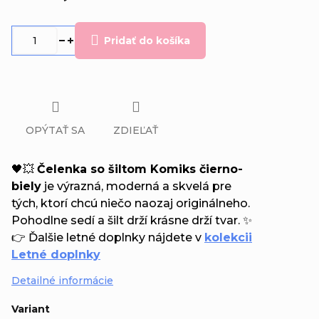
Jednotková
cena:
Pridať do košíka
OPÝTAŤ SA
ZDIEĽAŤ
🖤💥
Čelenka so šiltom Komiks čierno-
biely
je výrazná, moderná a skvelá pre
tých, ktorí chcú niečo naozaj originálneho.
Pohodlne sedí a šilt drží krásne drží tvar. ✨
👉 Ďalšie letné doplnky nájdete v
kolekcii
Letné doplnky
Detailné informácie
Variant