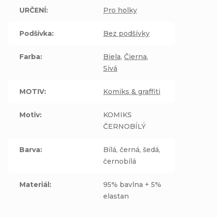
URČENÍ
:
Pro holky
Podšívka
:
Bez podšívky
Farba
:
Biela
,
Čierna
,
Sivá
MOTIV
:
Komiks & graffiti
Motiv
:
KOMIKS
ČERNOBÍLÝ
Barva
:
Bílá, černá, šedá,
černobílá
Materiál
:
95% bavlna + 5%
elastan