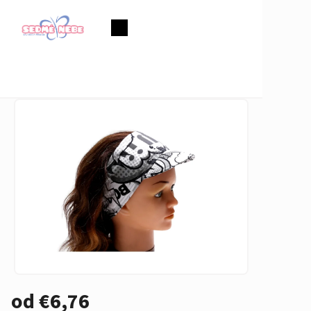
Prejsť
na
Nákupný
obsah
košík
od
€6,76