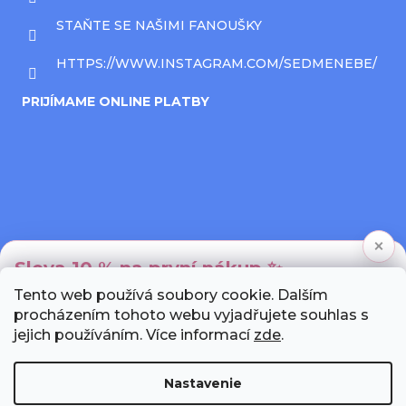
STAŇTE SE NAŠIMI FANOUŠKY
HTTPS://WWW.INSTAGRAM.COM/SEDMENEBE/
PRIJÍMAME ONLINE PLATBY
×
Sleva 10 % na první nákup ✨
Tento web používá soubory cookie. Dalším
Přihlaste se k newsletteru a my Vám pošleme
procházením tohoto webu vyjadřujete souhlas s
unikátní slevový kód.
jejich používáním. Více informací
zde
.
Nastavenie
Chci slevu!