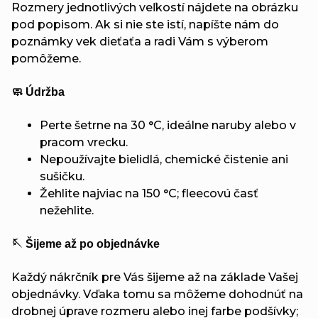
Rozmery jednotlivých veľkostí nájdete na obrázku
pod popisom. Ak si nie ste istí, napíšte nám do
poznámky vek dieťaťa a radi Vám s výberom
pomôžeme.
🧼 Údržba
Perte šetrne na 30 °C, ideálne naruby alebo v
pracom vrecku.
Nepoužívajte bielidlá, chemické čistenie ani
sušičku.
Žehlite najviac na 150 °C; fleecovú časť
nežehlite.
🪡 Šijeme až po objednávke
Každý nákrčník pre Vás šijeme až na základe Vašej
objednávky. Vďaka tomu sa môžeme dohodnúť na
drobnej úprave rozmeru alebo inej farbe podšívky;