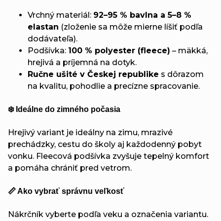
Vrchný materiál:
92–95 % bavlna a 5–8 %
elastan
(zloženie sa môže mierne líšiť podľa
dodávateľa).
Podšívka:
100 % polyester (fleece)
– mäkká,
hrejivá a príjemná na dotyk.
Ručne ušité v Českej republike
s dôrazom
na kvalitu, pohodlie a precízne spracovanie.
❄️ Ideálne do zimného počasia
Hrejivý variant je ideálny na zimu, mrazivé
prechádzky, cestu do školy aj každodenný pobyt
vonku. Fleecová podšívka zvyšuje tepelný komfort
a pomáha chrániť pred vetrom.
📏 Ako vybrať správnu veľkosť
Nákrčník vyberte podľa veku a označenia variantu.