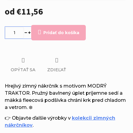
od
€11,56
Jednotková
cena:
Pridať do košíka
OPÝTAŤ SA
ZDIEĽAŤ
Hrejivý zimný nákrčník s motívom MODRÝ
TRAKTOR. Pružný bavlnený úplet príjemne sedí a
mäkká fleecová podšívka chráni krk pred chladom
a vetrom. ❄️
👉 Objavte ďalšie výrobky v
kolekcii zimných
nákrčníkov
.