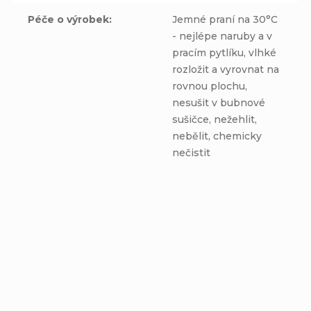
Péče o výrobek
:
Jemné praní na 30°C
- nejlépe naruby a v
pracím pytlíku, vlhké
rozložit a vyrovnat na
rovnou plochu,
nesušit v bubnové
sušičce, nežehlit,
nebělit, chemicky
nečistit
Zimný nákrčník PRE
Nákrčník PRE MIMI -
MIMI - MODRÝ TRAKTOR
MODRÝ TRAKTOR -