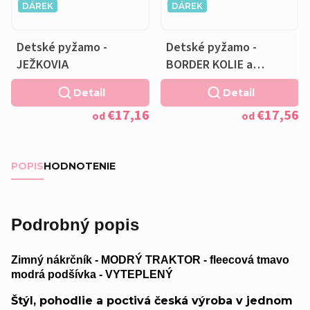
DÁREK
DÁREK
Detské pyžamo -
Detské pyžamo -
JEŽKOVIA
BORDER KOLIE a
VANKÚŠIK ZADARMO
Detail
Detail
€17,16
€17,56
od
od
POPIS
HODNOTENIE
Podrobný popis
Zimný nákrčník - MODRÝ TRAKTOR - fleecová tmavo
modrá podšívka - VYTEPLENÝ
Štýl, pohodlie a poctivá česká výroba v jednom