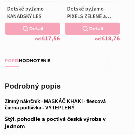
Detské pyžamo -
Detské pyžamo -
KANADSKÝ LES
PIXELS ZELENÉ a
VANKÚŠIK ZADARMO
Detail
Detail
€17,56
€18,76
od
od
POPIS
HODNOTENIE
Podrobný popis
Zimný nákrčník - MASKÁČ KHAKI - fleecová
čierna podšívka - VYTEPLENÝ
Štýl, pohodlie a poctivá česká výroba v
jednom