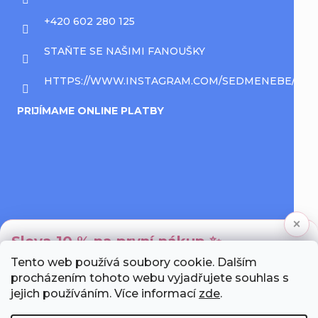
+420 602 280 125
STAŇTE SE NAŠIMI FANOUŠKY
HTTPS://WWW.INSTAGRAM.COM/SEDMENEBE/
PRIJÍMAME ONLINE PLATBY
×
Sleva 10 % na první nákup ✨
Tento web používá soubory cookie. Dalším
Přihlaste se k newsletteru a my Vám pošleme
procházením tohoto webu vyjadřujete souhlas s
unikátní slevový kód.
jejich používáním. Více informací
zde
.