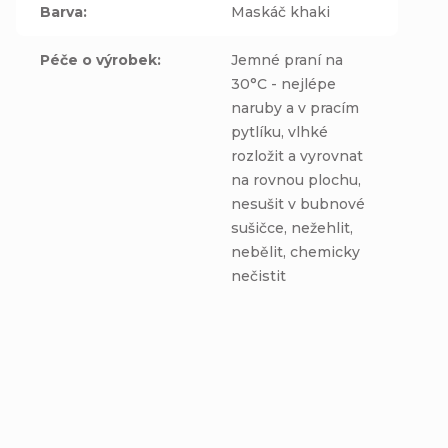
Barva
:
Maskáč khaki
Péče o výrobek
:
Jemné praní na
30°C - nejlépe
naruby a v pracím
pytlíku, vlhké
rozložit a vyrovnat
na rovnou plochu,
nesušit v bubnové
sušičce, nežehlit,
nebělit, chemicky
nečistit