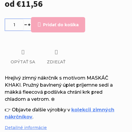
od
€11,56
Jednotková
cena:
Pridať do košíka
OPÝTAŤ SA
ZDIEĽAŤ
Hrejivý zimný nákrčník s motívom MASKÁČ
KHAKI. Pružný bavlnený úplet príjemne sedí a
mäkká fleecová podšívka chráni krk pred
chladom a vetrom. ❄️
👉 Objavte ďalšie výrobky v
kolekcii zimných
nákrčníkov
.
Detailné informácie