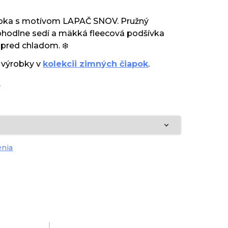
iapka s motívom LAPAČ SNOV. Pružný
ohodlne sedí a mäkká fleecová podšívka
i pred chladom. ❄️
e výrobky v
kolekcii zimných čiapok
.
e
enia