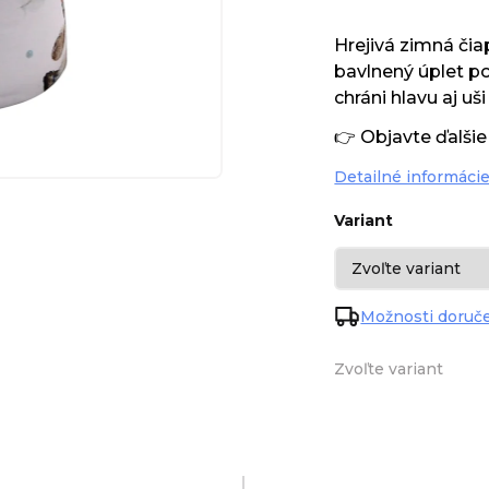
Hrejivá zimná č
bavlnený úplet p
chráni hlavu aj uš
👉 Objavte ďalši
Detailné informáci
Variant
Možnosti doruč
Zvoľte variant