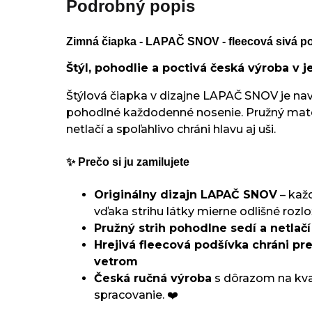
Podrobný popis
Zimná čiapka - LAPAČ SNOV - fleecová sivá p
Štýl, pohodlie a poctivá česká výroba v
Štýlová čiapka v dizajne LAPAČ SNOV je na
pohodlné každodenné nosenie. Pružný mater
netlačí a spoľahlivo chráni hlavu aj uši.
✨ Prečo si ju zamilujete
Originálny dizajn LAPAČ SNOV
– kaž
vďaka strihu látky mierne odlišné rozlo
Pružný strih pohodlne sedí a netlačí
Hrejivá fleecová podšívka chráni p
vetrom
Česká ručná výroba
s dôrazom na kval
spracovanie. ❤️