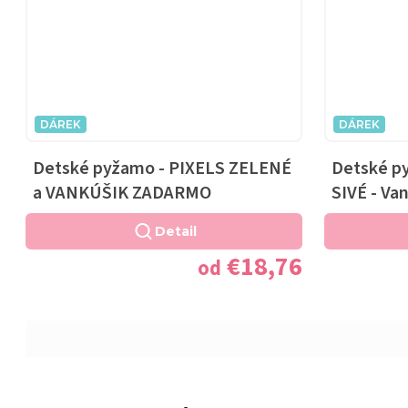
DÁREK
DÁREK
Detské pyžamo - PIXELS ZELENÉ
Detské p
a VANKÚŠIK ZADARMO
SIVÉ - Va
Detail
€18,76
od