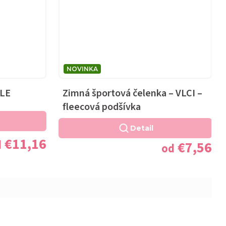
NOVINKA
ELE
Zimná športová čelenka – VLCI –
fleecová podšívka
Detail
€11,16
d
€7,56
od