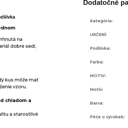
Dodatočné pa
odšívka
Kategória
:
 jednom
URČENÍ
:
vrhnutá na
iál dobre sedí,
Podšívka
:
Farba
:
MOTIV
:
dý kus môže mať
ženie vzoru.
Motiv
:
red chladom a
Barva
:
itu a starostlivé
Péče o výrobek
: