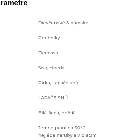
rametre
Dievčenské & dámske
Pro holky
Fleecová
Sivá
,
Hnedá
Pírka
,
Lapače snů
LAPAČE SNŮ
Bílá, šedá, hnědá
Jemné praní na 30°C -
nejlépe naruby a v pracím