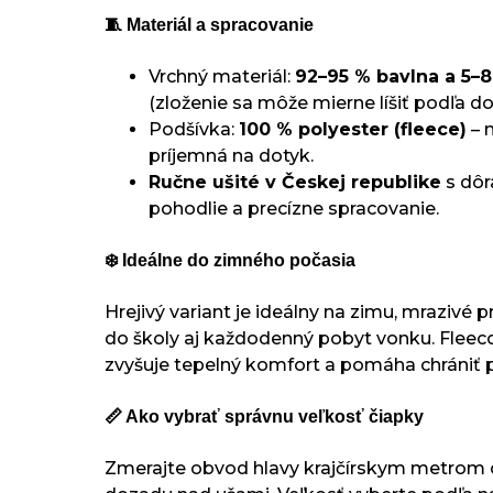
🧵 Materiál a spracovanie
Vrchný materiál:
92–95 % bavlna a 5–8
(zloženie sa môže mierne líšiť podľa do
Podšívka:
100 % polyester (fleece)
– 
príjemná na dotyk.
Ručne ušité v Českej republike
s dôr
pohodlie a precízne spracovanie.
❄️ Ideálne do zimného počasia
Hrejivý variant je ideálny na zimu, mrazivé 
do školy aj každodenný pobyt vonku. Fleec
zvyšuje tepelný komfort a pomáha chrániť 
📏 Ako vybrať správnu veľkosť čiapky
Zmerajte obvod hlavy krajčírskym metrom 