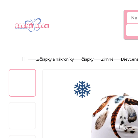
Prejsť
na
obsah
Hľ
🧢Čiapky a nákrčníky
Čiapky
Zimné
Dievčen
Domov