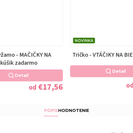
NOVINKA
yžamo - MAČIČKY NA
Tričko - VTÁČIKY NA BI
nkúšik zadarmo
Detail
Detail
o
€17,56
od
POPIS
HODNOTENIE