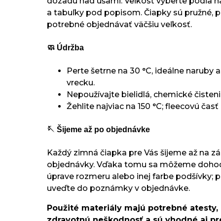
dozadu nad ušami. Veľkosť vyberte podľa
a tabuľky pod popisom. Čiapky sú pružné, pr
potrebné objednávať väčšiu veľkosť.
🧼 Údržba
Perte šetrne na 30 °C, ideálne naruby 
vrecku.
Nepoužívajte bielidlá, chemické čisteni
Žehlite najviac na 150 °C; fleecovú časť 
🪡 Šijeme až po objednávke
Každý zimná čiapka pre Vás šijeme až na zá
objednávky. Vďaka tomu sa môžeme dohod
úprave rozmeru alebo inej farbe podšívky;
uveďte do poznámky v objednávke.
Použité materiály majú potrebné atesty,
zdravotnú neškodnosť a sú vhodné aj pre