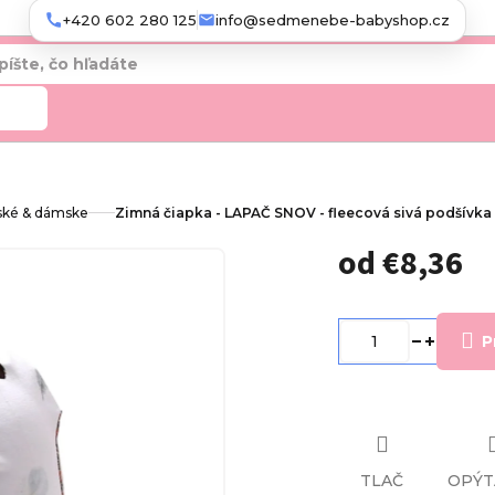
+420 602 280 125
info@sedmenebe-babyshop.cz
adať
ské & dámske
Zimná čiapka - LAPAČ SNOV - fleecová sivá podšívka
od
€8,36
Jednotková
cena:
P
TLAČ
OPÝT