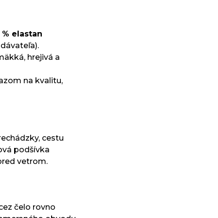
 % elastan
dávateľa).
mäkká, hrejivá a
azom na kvalitu,
prechádzky, cestu
ová podšívka
pred vetrom.
cez čelo rovno