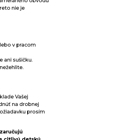
 nameraného obvodu
eto nie je
alebo v pracom
e ani sušičku.
nežehlite.
klade Vašej
núť na drobnej
 požiadavku prosím
 zaručujú
 citlivú detskú