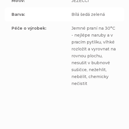
Motiv
:
JEŽEČCI
Barva
:
Bílá šedá zelená
Péče o výrobek
:
Jemné praní na 30°C
- nejlépe naruby a v
pracím pytlíku, vlhké
rozložit a vyrovnat na
rovnou plochu,
nesušit v bubnové
sušičce, nežehlit,
nebělit, chemicky
nečistit