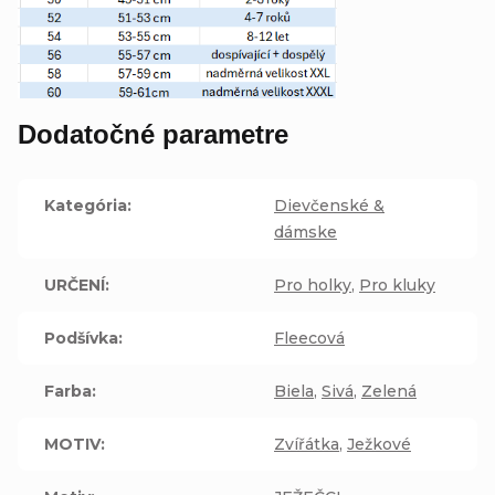
Dodatočné parametre
Kategória
:
Dievčenské &
dámske
URČENÍ
:
Pro holky
,
Pro kluky
Podšívka
:
Fleecová
Farba
:
Biela
,
Sivá
,
Zelená
MOTIV
:
Zvířátka
,
Ježkové