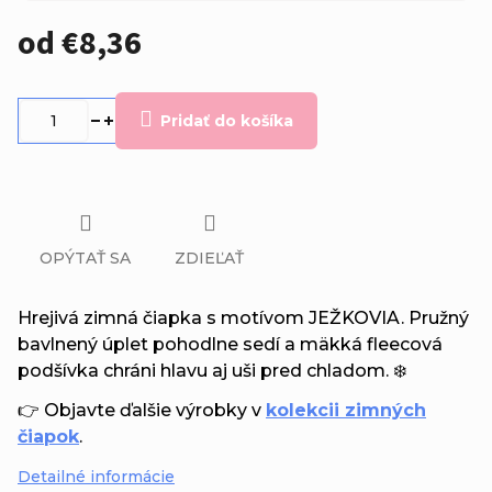
od
€8,36
Jednotková
cena:
Pridať do košíka
OPÝTAŤ SA
ZDIEĽAŤ
Hrejivá zimná čiapka s motívom JEŽKOVIA. Pružný
bavlnený úplet pohodlne sedí a mäkká fleecová
podšívka chráni hlavu aj uši pred chladom. ❄️
👉 Objavte ďalšie výrobky v
kolekcii zimných
čiapok
.
Detailné informácie