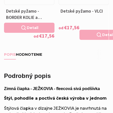
Detské pyžamo -
Detské pyžamo - VLCI
BORDER KOLIE a
VANKÚŠIK ZADARMO
€17,56
od
Detail
€17,56
Detai
od
POPIS
HODNOTENIE
Podrobný popis
Zimná čiapka - JEŽKOVIA - fleecová sivá podšívka
Štýl, pohodlie a poctivá česká výroba v jednom
Štýlová čiapka v dizajne JEŽKOVIA je navrhnutá na