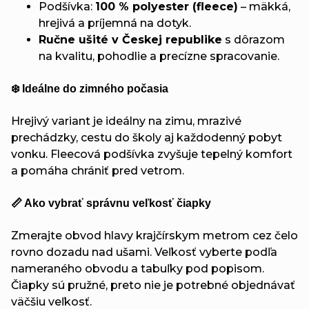
Podšívka:
100 % polyester (fleece)
– mäkká,
hrejivá a príjemná na dotyk.
Ručne ušité v Českej republike
s dôrazom
na kvalitu, pohodlie a precízne spracovanie.
❄️ Ideálne do zimného počasia
Hrejivý variant je ideálny na zimu, mrazivé
prechádzky, cestu do školy aj každodenný pobyt
vonku. Fleecová podšívka zvyšuje tepelný komfort
a pomáha chrániť pred vetrom.
📏 Ako vybrať správnu veľkosť čiapky
Zmerajte obvod hlavy krajčírskym metrom cez čelo
rovno dozadu nad ušami. Veľkosť vyberte podľa
nameraného obvodu a tabuľky pod popisom.
Čiapky sú pružné, preto nie je potrebné objednávať
väčšiu veľkosť.