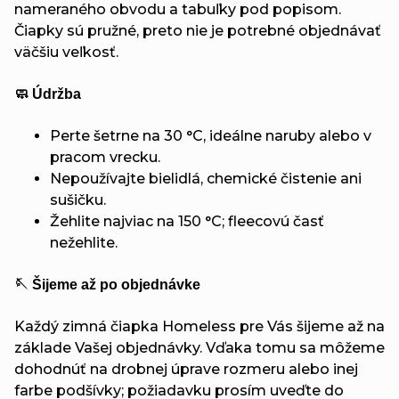
nameraného obvodu a tabuľky pod popisom.
Čiapky sú pružné, preto nie je potrebné objednávať
väčšiu veľkosť.
🧼 Údržba
Perte šetrne na 30 °C, ideálne naruby alebo v
pracom vrecku.
Nepoužívajte bielidlá, chemické čistenie ani
sušičku.
Žehlite najviac na 150 °C; fleecovú časť
nežehlite.
🪡 Šijeme až po objednávke
Každý zimná čiapka Homeless pre Vás šijeme až na
základe Vašej objednávky. Vďaka tomu sa môžeme
dohodnúť na drobnej úprave rozmeru alebo inej
farbe podšívky; požiadavku prosím uveďte do