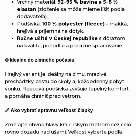
Vrchný materiál:
92–95 % bavlna a 5–8 %
elastan
(zloženie sa môže mierne líšiť podľa
dodávateľa).
Podšívka:
100 % polyester (fleece)
– mäkká,
hrejivá a príjemná na dotyk.
Ručne ušité v Českej republike
s dôrazom
na kvalitu, pohodlie a precízne spracovanie.
❄️ Ideálne do zimného počasia
Hrejivý variant je ideálny na zimu, mrazivé
prechádzky, cestu do školy aj každodenný pobyt
vonku. Fleecová podšívka zvyšuje tepelný komfort
a pomáha chrániť pred vetrom.
📏 Ako vybrať správnu veľkosť čiapky
Zmerajte obvod hlavy krajčírskym metrom cez čelo
rovno dozadu nad ušami. Veľkosť vyberte podľa