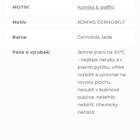
MOTIV
:
Komiks & graffiti
Motiv
:
KOMIKS ČERNOBÍLÝ
Barva
:
Černobílá, šedá
Péče o výrobek
:
Jemné praní na 30°C
- nejlépe naruby a v
pracím pytlíku, vlhké
rozložit a vyrovnat na
rovnou plochu,
nesušit v bubnové
sušičce, nežehlit,
nebělit, chemicky
nečistit