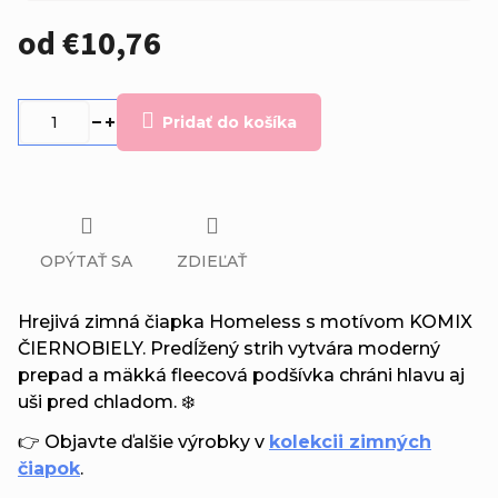
od
€10,76
Jednotková
cena:
Pridať do košíka
OPÝTAŤ SA
ZDIEĽAŤ
Hrejivá zimná čiapka Homeless s motívom KOMIX
ČIERNOBIELY. Predĺžený strih vytvára moderný
prepad a mäkká fleecová podšívka chráni hlavu aj
uši pred chladom. ❄️
👉 Objavte ďalšie výrobky v
kolekcii zimných
čiapok
.