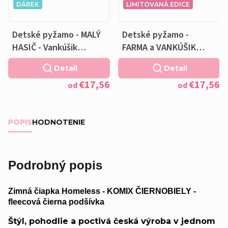
DÁREK
LIMITOVANÁ EDICE
Detské pyžamo - MALÝ
Detské pyžamo -
HASIČ - Vankúšik
FARMA a VANKÚŠIK
zadarmo
ZADARMO
Detail
Detail
€17,56
€17,56
od
od
POPIS
HODNOTENIE
Podrobný popis
Zimná čiapka Homeless - KOMIX ČIERNOBIELY -
fleecová čierna podšívka
Štýl, pohodlie a poctivá česká výroba v jednom