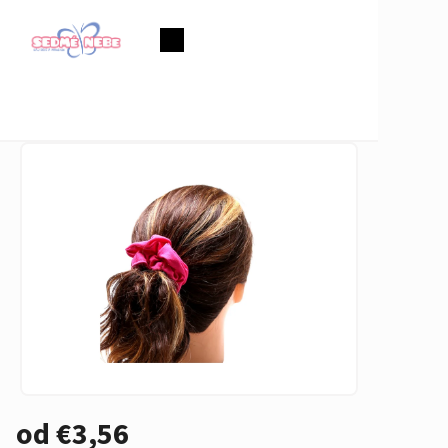
Prejsť
na
Nákupný
obsah
košík
od
€3,56