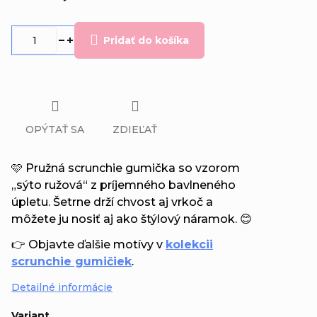
Jednotková
cena:
Pridať do košíka
OPÝTAŤ SA
ZDIEĽAŤ
🩷 Pružná scrunchie gumička so vzorom
„sýto ružová“ z príjemného bavlneného
úpletu. Šetrne drží chvost aj vrkoč a
môžete ju nosiť aj ako štýlový náramok. 😊
👉 Objavte ďalšie motívy v
kolekcii
scrunchie gumičiek
.
Detailné informácie
Variant