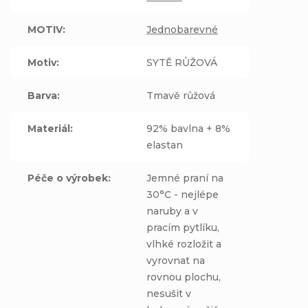
MOTIV
:
Jednobarevné
Motiv
:
SYTĚ RŮŽOVÁ
Barva
:
Tmavě růžová
Materiál
:
92% bavlna + 8%
elastan
Péče o výrobek
:
Jemné praní na
30°C - nejlépe
naruby a v
pracím pytlíku,
vlhké rozložit a
vyrovnat na
rovnou plochu,
nesušit v