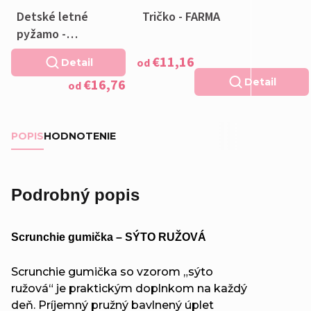
Detské letné
Tričko - FARMA
pyžamo -
JEŽKOVIA
€11,16
od
Detail
Dievčenské
€16,76
Detail
od
POPIS
HODNOTENIE
Podrobný popis
Scrunchie gumička – SÝTO RUŽOVÁ
Scrunchie gumička so vzorom „sýto
ružová“ je praktickým doplnkom na každý
deň. Príjemný pružný bavlnený úplet