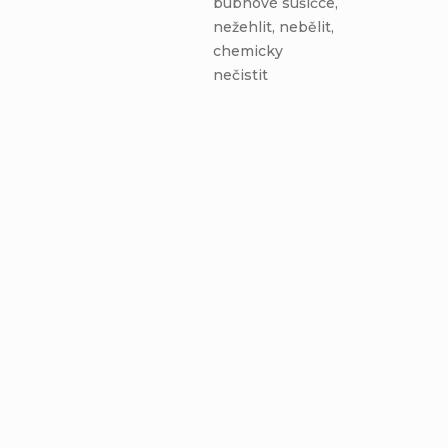
bubnové sušičce,
nežehlit, nebělit,
chemicky
nečistit
Scrunchie gumička
Scrunchie gumička
– MAČIČKY NA
– BIELE BODKY NA
RUŽOVEJ
RUŽOVEJ
Detail
Detail
€3,56
€3,56
od
od