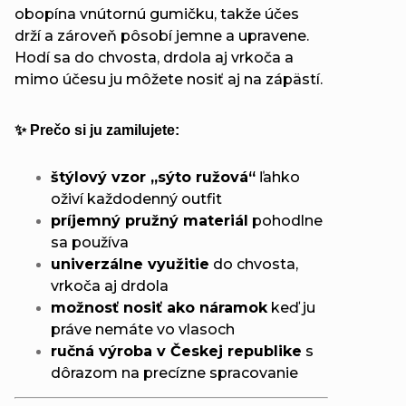
obopína vnútornú gumičku, takže účes
drží a zároveň pôsobí jemne a upravene.
Hodí sa do chvosta, drdola aj vrkoča a
mimo účesu ju môžete nosiť aj na zápästí.
✨ Prečo si ju zamilujete:
štýlový vzor „sýto ružová“
ľahko
oživí každodenný outfit
príjemný pružný materiál
pohodlne
sa používa
univerzálne využitie
do chvosta,
vrkoča aj drdola
možnosť nosiť ako náramok
keď ju
práve nemáte vo vlasoch
ručná výroba v Českej republike
s
dôrazom na precízne spracovanie