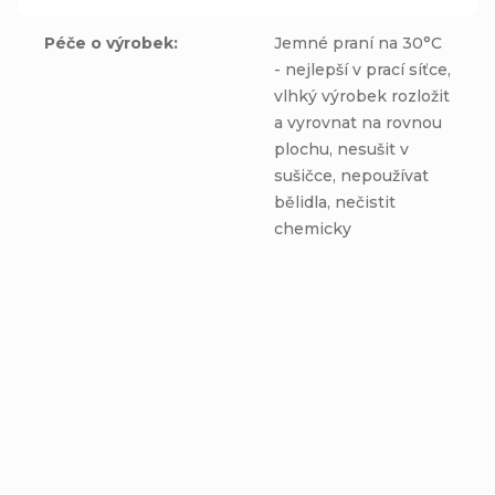
Péče o výrobek
:
Jemné praní na 30°C
- nejlepší v prací síťce,
vlhký výrobek rozložit
a vyrovnat na rovnou
plochu, nesušit v
sušičce, nepoužívat
bělidla, nečistit
chemicky
Nákrčník - MODELKY -
Jarné softshellové
bavlnená ružová
nohavice - RÚŽOVO-