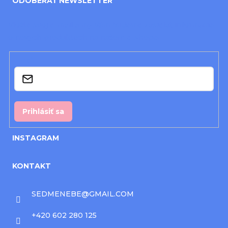
ODOBERAŤ NEWSLETTER
p
ä
Vložte svoj e-mail a my Vám budeme zasielať informácie
o nových produktoch na našom e-shope.
t
i
Email
e
Prihlásiť sa
INSTAGRAM
KONTAKT
SEDMENEBE
@
GMAIL.COM
+420 602 280 125