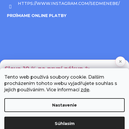
HTTPS://WWW.INSTAGRAM.COM/SEDMENEBE/
PRIJÍMAME ONLINE PLATBY
×
Sleva 10 % na první nákup ✨
Tento web používá soubory cookie. Dalším
Přihlaste se k newsletteru a my Vám pošleme
procházením tohoto webu vyjadřujete souhlas s
unikátní slevový kód.
jejich používáním. Více informací
zde
.
Nastavenie
Chci slevu!
Súhlasím
Vytvoril Shoptet
Dokončením formuláře souhlasíte se
zásadami ochrany osobních