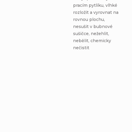
pracím pytlíku, vlhké
rozložit a vyrovnat na
rovnou plochu,
nesušit v bubnové
sušičce, nežehlit,
nebělit, chemicky
nečistit
Odličovacie tampóny -
Odličovacie tampóny -
7 ks - DÚHOVÉ
7 ks - mix vzorov
MANDALY
Do košíka
Do košíka