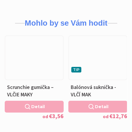
Mohlo by se Vám hodit
TIP
Scrunchie gumička –
Balónová suknička -
VLČIE MAKY
VLČÍ MAK
Detail
Detail
€3,56
€12,76
od
od