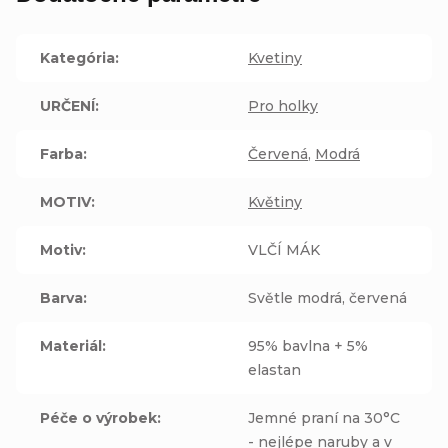
Kategória
:
Kvetiny
URČENÍ
:
Pro holky
Farba
:
Červená
,
Modrá
MOTIV
:
Květiny
Motiv
:
VLČÍ MÁK
Barva
:
Světle modrá, červená
Materiál
:
95% bavlna + 5%
elastan
Péče o výrobek
:
Jemné praní na 30°C
- nejlépe naruby a v