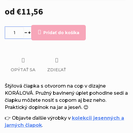
od
€11,56
Jednotková
cena:
Pridať do košíka
OPÝTAŤ SA
ZDIEĽAŤ
Štýlová čiapka s otvorom na cop v dizajne
KORÁLOVÁ. Pružný bavlnený úplet pohodlne sedí a
čiapku môžete nosiť s copom aj bez neho.
Praktický doplnok na jar a jeseň. 😊
👉 Objavte ďalšie výrobky v
kolekcii jesenných a
jarných čiapok
.