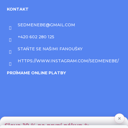
KONTAKT
SEDMENEBE
@
GMAIL.COM
+420 602 280 125
STAŇTE SE NAŠIMI FANOUŠKY
HTTPS://WWW.INSTAGRAM.COM/SEDMENEBE/
PRIJÍMAME ONLINE PLATBY
×
Sleva 10 % na první nákup ✨