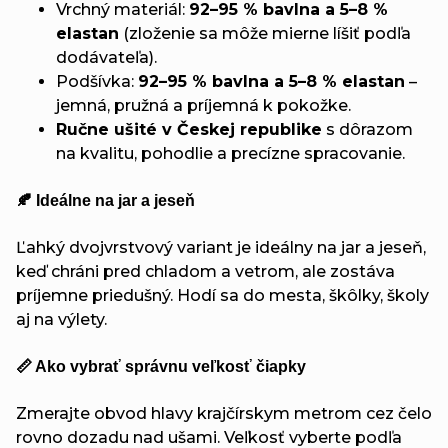
Vrchný materiál:
92–95 % bavlna a 5–8 %
elastan
(zloženie sa môže mierne líšiť podľa
dodávateľa).
Podšívka:
92–95 % bavlna a 5–8 % elastan
–
jemná, pružná a príjemná k pokožke.
Ručne ušité v Českej republike
s dôrazom
na kvalitu, pohodlie a precízne spracovanie.
🍂 Ideálne na jar a jeseň
Ľahký dvojvrstvový variant je ideálny na jar a jeseň,
keď chráni pred chladom a vetrom, ale zostáva
príjemne priedušný. Hodí sa do mesta, škôlky, školy
aj na výlety.
📏 Ako vybrať správnu veľkosť čiapky
Zmerajte obvod hlavy krajčírskym metrom cez čelo
rovno dozadu nad ušami. Veľkosť vyberte podľa