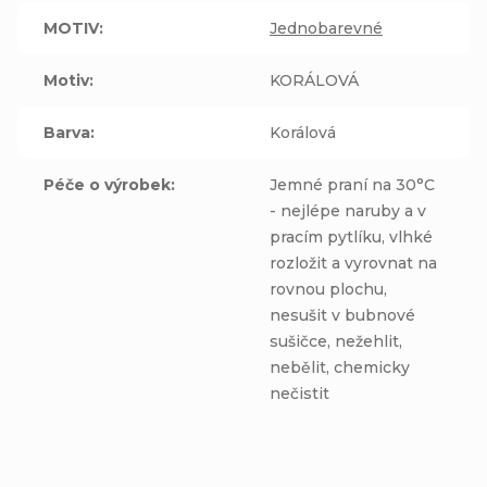
MOTIV
:
Jednobarevné
Motiv
:
KORÁLOVÁ
Barva
:
Korálová
Péče o výrobek
:
Jemné praní na 30°C
- nejlépe naruby a v
pracím pytlíku, vlhké
rozložit a vyrovnat na
rovnou plochu,
nesušit v bubnové
sušičce, nežehlit,
nebělit, chemicky
nečistit