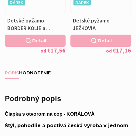
DÁREK
DÁREK
Detské pyžamo -
Detské pyžamo -
BORDER KOLIE a
JEŽKOVIA
VANKÚŠIK ZADARMO
Detail
Detail
€17,56
€17,16
od
od
POPIS
HODNOTENIE
Podrobný popis
Čiapka s otvorom na cop - KORÁLOVÁ
Štýl, pohodlie a poctivá česká výroba v jednom