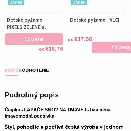
DÁREK
DÁREK
Detské pyžamo -
Detské pyžamo - VLCI
PIXELS ZELENÉ a
VANKÚŠIK ZADARMO
€17,56
od
Detail
€18,76
Detai
od
POPIS
HODNOTENIE
Podrobný popis
Čiapka - LAPAČE SNOV NA TMAVEJ - bavlnená
tmavomodrá podšívka
Štýl, pohodlie a poctivá česká výroba v jednom