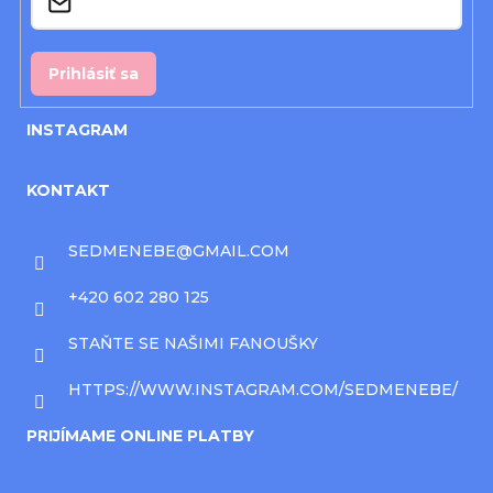
e
Prihlásiť sa
INSTAGRAM
KONTAKT
SEDMENEBE
@
GMAIL.COM
+420 602 280 125
STAŇTE SE NAŠIMI FANOUŠKY
HTTPS://WWW.INSTAGRAM.COM/SEDMENEBE/
PRIJÍMAME ONLINE PLATBY