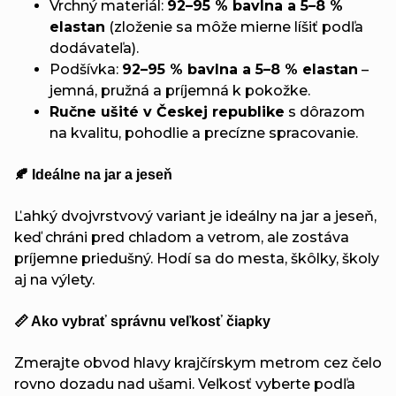
Vrchný materiál:
92–95 % bavlna a 5–8 %
elastan
(zloženie sa môže mierne líšiť podľa
dodávateľa).
Podšívka:
92–95 % bavlna a 5–8 % elastan
–
jemná, pružná a príjemná k pokožke.
Ručne ušité v Českej republike
s dôrazom
na kvalitu, pohodlie a precízne spracovanie.
🍂 Ideálne na jar a jeseň
Ľahký dvojvrstvový variant je ideálny na jar a jeseň,
keď chráni pred chladom a vetrom, ale zostáva
príjemne priedušný. Hodí sa do mesta, škôlky, školy
aj na výlety.
📏 Ako vybrať správnu veľkosť čiapky
Zmerajte obvod hlavy krajčírskym metrom cez čelo
rovno dozadu nad ušami. Veľkosť vyberte podľa