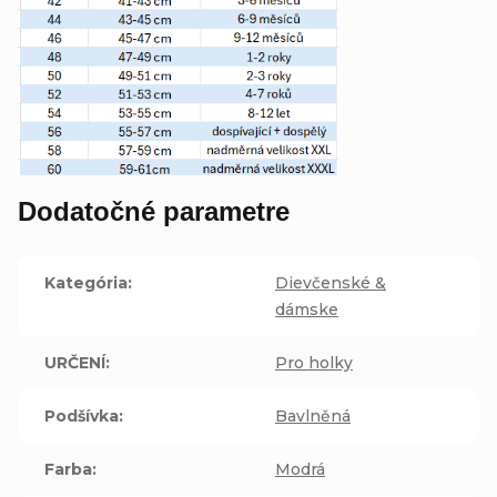
Dodatočné parametre
Kategória
:
Dievčenské &
dámske
URČENÍ
:
Pro holky
Podšívka
:
Bavlněná
Farba
:
Modrá