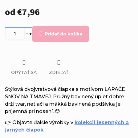
od
€7,96
Jednotková
cena:
Pridať do košíka
OPÝTAŤ SA
ZDIEĽAŤ
Štýlová dvojvrstvová čiapka s motívom LAPAČE
SNOV NA TMAVEJ. Pružný bavlnený úplet dobre
drží tvar, netlačí a mäkká bavlnená podšívka je
príjemná pri nosení. 😊
👉 Objavte ďalšie výrobky v
kolekcii jesenných a
jarných čiapok
.