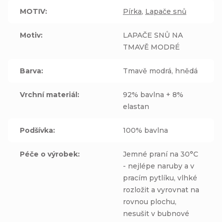
MOTIV
:
Pírka
,
Lapače snů
Motiv
:
LAPAČE SNŮ NA
TMAVĚ MODRÉ
Barva
:
Tmavě modrá, hnědá
Vrchní materiál
:
92% bavlna + 8%
elastan
Podšívka
:
100% bavlna
Péče o výrobek
:
Jemné praní na 30°C
- nejlépe naruby a v
pracím pytlíku, vlhké
rozložit a vyrovnat na
rovnou plochu,
nesušit v bubnové