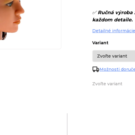
✅
Ručná výroba z
každom detaile.
Detailné informáci
Variant
Možnosti doruč
Zvoľte variant