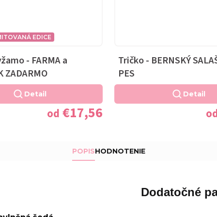
MITOVANÁ EDICE
yžamo - FARMA a
Tričko - BERNSKÝ SAL
K ZADARMO
PES
Detail
Detail
€17,56
od
o
POPIS
HODNOTENIE
Dodatočné pa