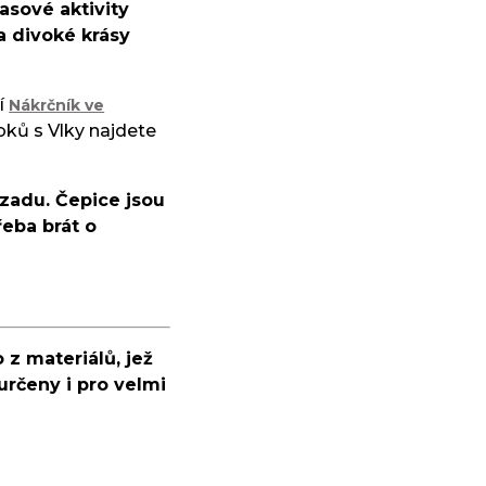
asové aktivity
a divoké krásy
í
Nákrčník ve
bků s Vlky najdete
zadu. Čepice jsou
řeba brát o
 z materiálů, jež
určeny i pro velmi