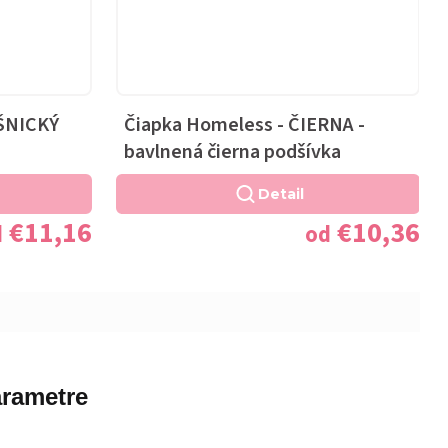
AŠNICKÝ
Čiapka Homeless - ČIERNA -
bavlnená čierna podšívka
Detail
€11,16
€10,36
d
od
rametre