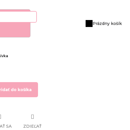
Prázdny košík
Nákupný
košík
šívka
ridať do košíka
AŤ SA
ZDIEĽAŤ