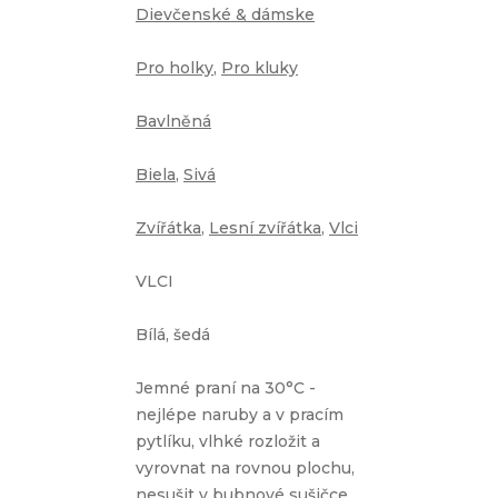
Dievčenské & dámske
Pro holky
,
Pro kluky
Bavlněná
Biela
,
Sivá
Zvířátka
,
Lesní zvířátka
,
Vlci
VLCI
Bílá, šedá
Jemné praní na 30°C -
nejlépe naruby a v pracím
pytlíku, vlhké rozložit a
vyrovnat na rovnou plochu,
nesušit v bubnové sušičce,