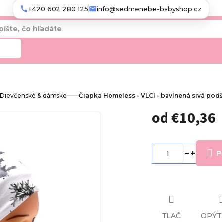
+420 602 280 125
info@sedmenebe-babyshop.cz
adať
Dievčenské & dámske
Čiapka Homeless - VLCI - bavlnená sivá pod
od
€10,36
Jednotková
cena:
P
TLAČ
OPÝT