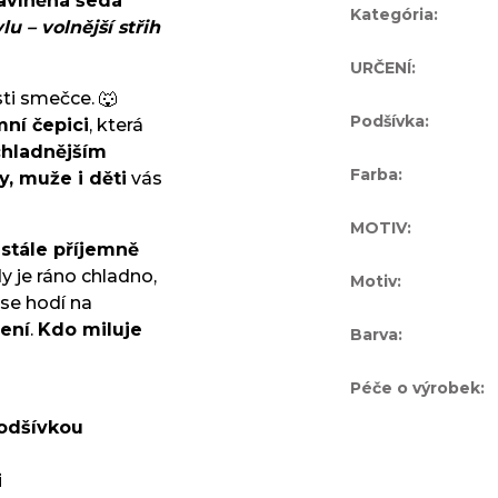
bavlněná šedá
Kategória
:
u – volnější střih
URČENÍ
:
ti smečce. 🐺
Podšívka
:
mní čepici
, která
chladnějším
Farba
:
y, muže i děti
vás
MOTIV
:
e stále příjemně
dy je ráno chladno,
Motiv
:
 se hodí na
šení
.
Kdo miluje
Barva
:
Péče o výrobek
:
podšívkou
i