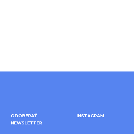
Pridať hodnotenie
Z
á
ODOBERAŤ
INSTAGRAM
NEWSLETTER
p