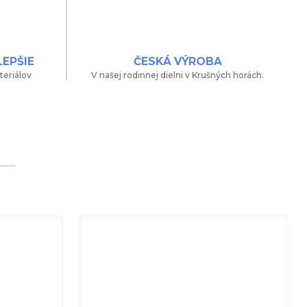
LEPŠIE
ČESKÁ VÝROBA
teriálov
V našej rodinnej dielni v Krušných horách.