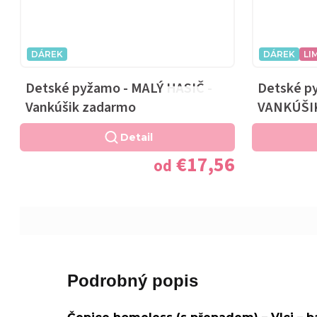
DÁREK
DÁREK
LI
Detské pyžamo - MALÝ HASIČ -
Detské p
Priemerné
Vankúšik zadarmo
VANKÚŠI
hodnotenie
produktu
Detail
je
€17,56
od
5,0
z
5
hviezdičiek.
Podrobný popis