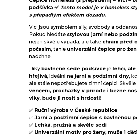
Čepice homeless (s přepadem) – Vlci – 
podšívka ✅
Tento model je v homeless styl
s přepadlým efektem dozadu.
Vlci jsou symbolem síly, svobody a oddanos
Pokud hledáte
stylovou jarní nebo podzi
nejen skvěle vypadá, ale také
chrání před 
počasím
, tahle
univerzální čepice pro žen
nadchne.
Díky
bavlněné šedé podšívce
je
lehčí, al
hřejivá
, ideální
na jarní a podzimní dny
, k
ale stále nepotřebujete zimní čepici. Skvěle
venčení, procházky v přírodě i běžné no
vlky, bude ji nosit s hrdostí!
✅
Ruční výroba v České republice
✅
Jarní a podzimní čepice s bavlněnou 
✅
Lehká, pružná a skvěle sedí
✅
Univerzální motiv pro ženy, muže i dět