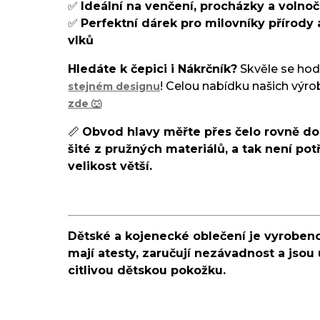
✅
Ideální na venčení, procházky a volnoč
✅
Perfektní dárek pro milovníky přírody 
vlků
Hledáte k čepici i Nákrčník?
Skvěle se hod
! Celou nabídku našich výro
stejném designu
zde 🐺
📏
Obvod hlavy měřte přes čelo rovně do
šité z pružných materiálů, a tak není pot
velikost větší.
Dětské a kojenecké oblečení je vyrobeno
mají atesty, zaručují nezávadnost a jsou 
citlivou dětskou pokožku.