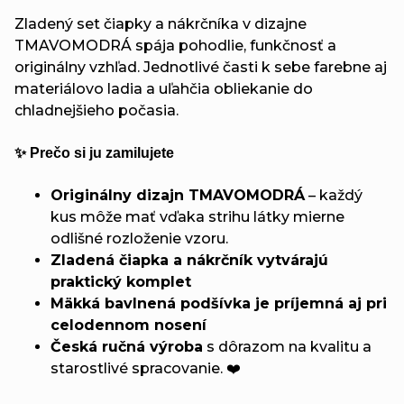
Zladený set čiapky a nákrčníka v dizajne
TMAVOMODRÁ spája pohodlie, funkčnosť a
originálny vzhľad. Jednotlivé časti k sebe farebne aj
materiálovo ladia a uľahčia obliekanie do
chladnejšieho počasia.
✨ Prečo si ju zamilujete
Originálny dizajn TMAVOMODRÁ
– každý
kus môže mať vďaka strihu látky mierne
odlišné rozloženie vzoru.
Zladená čiapka a nákrčník vytvárajú
praktický komplet
Mäkká bavlnená podšívka je príjemná aj pri
celodennom nosení
Česká ručná výroba
s dôrazom na kvalitu a
starostlivé spracovanie. ❤️