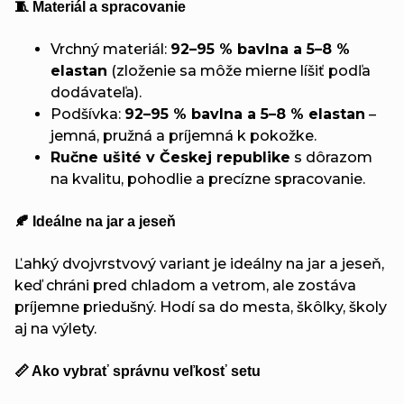
🧵 Materiál a spracovanie
Vrchný materiál:
92–95 % bavlna a 5–8 %
elastan
(zloženie sa môže mierne líšiť podľa
dodávateľa).
Podšívka:
92–95 % bavlna a 5–8 % elastan
–
jemná, pružná a príjemná k pokožke.
Ručne ušité v Českej republike
s dôrazom
na kvalitu, pohodlie a precízne spracovanie.
🍂 Ideálne na jar a jeseň
Ľahký dvojvrstvový variant je ideálny na jar a jeseň,
keď chráni pred chladom a vetrom, ale zostáva
príjemne priedušný. Hodí sa do mesta, škôlky, školy
aj na výlety.
📏 Ako vybrať správnu veľkosť setu