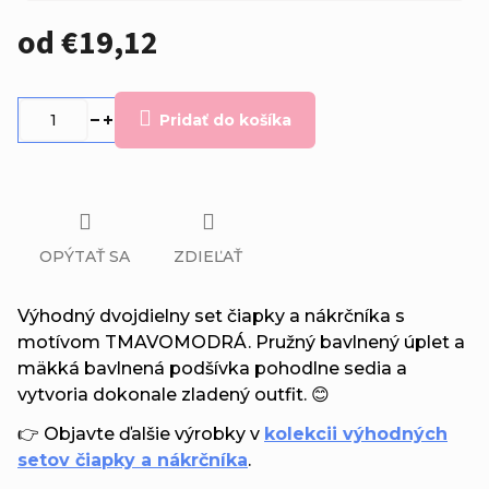
od
€19,12
Jednotková
cena:
Pridať do košíka
OPÝTAŤ SA
ZDIEĽAŤ
Výhodný dvojdielny set čiapky a nákrčníka s
motívom TMAVOMODRÁ. Pružný bavlnený úplet a
mäkká bavlnená podšívka pohodlne sedia a
vytvoria dokonale zladený outfit. 😊
👉 Objavte ďalšie výrobky v
kolekcii výhodných
setov čiapky a nákrčníka
.