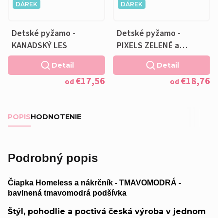
DÁREK
DÁREK
Detské pyžamo -
Detské pyžamo -
KANADSKÝ LES
PIXELS ZELENÉ a
VANKÚŠIK ZADARMO
Detail
Detail
€17,56
€18,76
od
od
POPIS
HODNOTENIE
Podrobný popis
Čiapka Homeless a nákrčník - TMAVOMODRÁ -
bavlnená tmavomodrá podšívka
Štýl, pohodlie a poctivá česká výroba v jednom