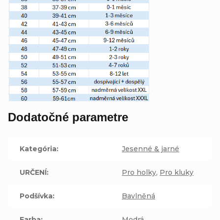
Dodatočné parametre
Kategória
:
Jesenné & jarné
URČENÍ
:
Pro holky
,
Pro kluky
Podšívka
:
Bavlněná
Farba
:
Modrá