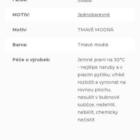
MOTIV
:
Jednobarevné
Motiv
:
TMAVĚ MODRÁ
Barva
:
Tmavě modrá
Péče o výrobek
:
Jemné praní na 30°C
- nejlépe naruby a v
pracím pytlíku, vlhké
rozložit a vyrovnat na
rovnou plochu,
nesušit v bubnové
sušičce, nežehlit,
nebělit, chemicky
nečistit