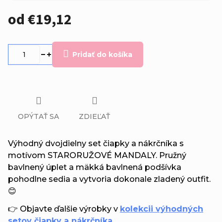
od
€19,12
Jednotková
cena:
Pridať do košíka
OPÝTAŤ SA
ZDIEĽAŤ
Výhodný dvojdielny set čiapky a nákrčníka s
motívom STARORUŽOVÉ MANDALY. Pružný
bavlnený úplet a mäkká bavlnená podšívka
pohodlne sedia a vytvoria dokonale zladený outfit.
😊
👉 Objavte ďalšie výrobky v
kolekcii výhodných
setov čiapky a nákrčníka
.