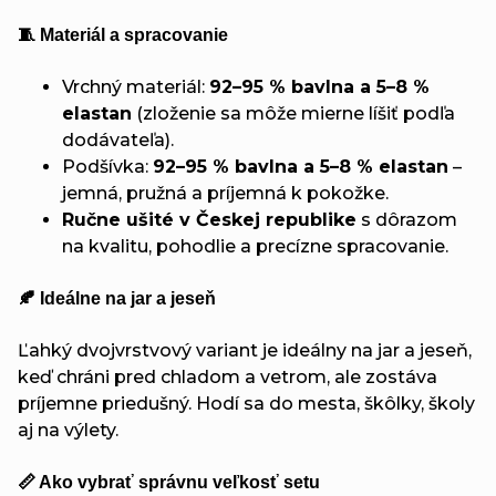
🧵 Materiál a spracovanie
Vrchný materiál:
92–95 % bavlna a 5–8 %
elastan
(zloženie sa môže mierne líšiť podľa
dodávateľa).
Podšívka:
92–95 % bavlna a 5–8 % elastan
–
jemná, pružná a príjemná k pokožke.
Ručne ušité v Českej republike
s dôrazom
na kvalitu, pohodlie a precízne spracovanie.
🍂 Ideálne na jar a jeseň
Ľahký dvojvrstvový variant je ideálny na jar a jeseň,
keď chráni pred chladom a vetrom, ale zostáva
príjemne priedušný. Hodí sa do mesta, škôlky, školy
aj na výlety.
📏 Ako vybrať správnu veľkosť setu