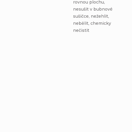
rovnou plochu,
nesušit v bubnové
sušičce, nežehlit,
nebělit, chemicky
nečistit
Čiapka Homeless -
Nákrčník -
STARORUŽOVÉ
STARORUŽOVÉ
MANDALY - bavlnená
MANDALY - bavlnená
Detail
Detail
čierna podšívka
čierna podšívka
€10,36
€10,76
od
od