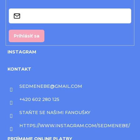
i
Email
e
Prihlásiť sa
INSTAGRAM
KONTAKT
SEDMENEBE
@
GMAIL.COM
+420 602 280 125
STAŇTE SE NAŠIMI FANOUŠKY
HTTPS://WWW.INSTAGRAM.COM/SEDMENEBE/
PRIJÍMAME ONLINE PLATBY