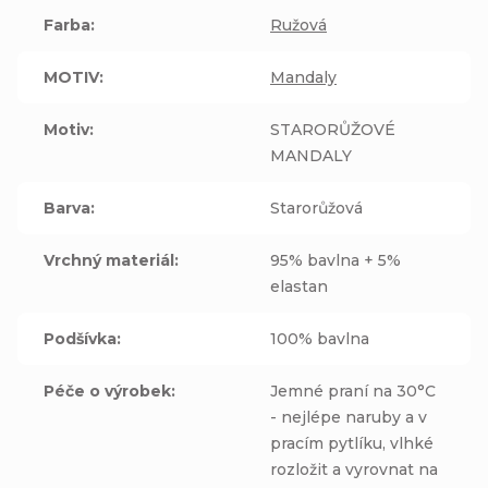
Farba
:
Ružová
MOTIV
:
Mandaly
Motiv
:
STARORŮŽOVÉ
MANDALY
Barva
:
Starorůžová
Vrchný materiál
:
95% bavlna + 5%
elastan
Podšívka
:
100% bavlna
Péče o výrobek
:
Jemné praní na 30°C
- nejlépe naruby a v
pracím pytlíku, vlhké
rozložit a vyrovnat na