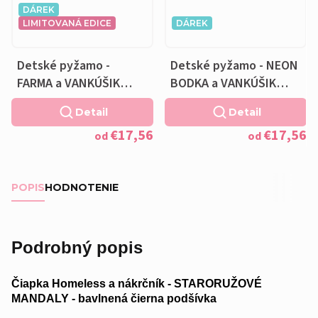
DÁREK
LIMITOVANÁ EDICE
DÁREK
Detské pyžamo -
Detské pyžamo - NEON
FARMA a VANKÚŠIK
BODKA a VANKÚŠIK
ZADARMO
ZADARMO
Detail
Detail
€17,56
€17,56
od
od
POPIS
HODNOTENIE
Podrobný popis
Čiapka Homeless a nákrčník - STARORUŽOVÉ
MANDALY - bavlnená čierna podšívka