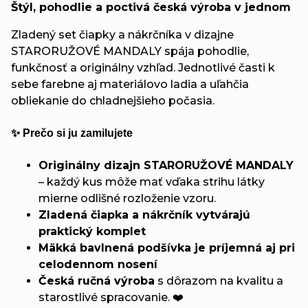
Štýl, pohodlie a poctivá česká výroba v jednom
Zladený set čiapky a nákrčníka v dizajne
STARORUŽOVÉ MANDALY spája pohodlie,
funkčnosť a originálny vzhľad. Jednotlivé časti k
sebe farebne aj materiálovo ladia a uľahčia
obliekanie do chladnejšieho počasia.
✨ Prečo si ju zamilujete
Originálny dizajn STARORUŽOVÉ MANDALY
– každý kus môže mať vďaka strihu látky
mierne odlišné rozloženie vzoru.
Zladená čiapka a nákrčník vytvárajú
praktický komplet
Mäkká bavlnená podšívka je príjemná aj pri
celodennom nosení
Česká ručná výroba
s dôrazom na kvalitu a
starostlivé spracovanie. ❤️