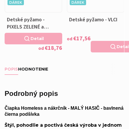
DÁREK
DÁREK
Detské pyžamo -
Detské pyžamo - VLCI
PIXELS ZELENÉ a
VANKÚŠIK ZADARMO
€17,56
od
Detail
€18,76
Detai
od
POPIS
HODNOTENIE
Podrobný popis
Čiapka Homeless a nákrčník - MALÝ HASIČ - bavlnená
čierna podšívka
Štýl, pohodlie a poctivá česká výroba v jednom