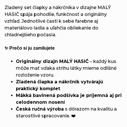
Zladený set čiapky a nákrčníka v dizajne MALÝ
HASIČ spája pohodlie, funkčnosť a originálny
vzhľad. Jednotlivé časti k sebe farebne aj
materiálovo ladia a uľahčia obliekanie do
chladnejšieho počasia.
✨ Prečo si ju zamilujete
Originálny dizajn MALÝ HASIČ
– každý kus
môže mať vďaka strihu látky mierne odlišné
rozloženie vzoru.
Zladená čiapka a nákrčník vytvárajú
praktický komplet
Mäkká bavlnená podšívka je príjemná aj pri
celodennom nosení
Česká ručná výroba
s dôrazom na kvalitu a
starostlivé spracovanie. ❤️