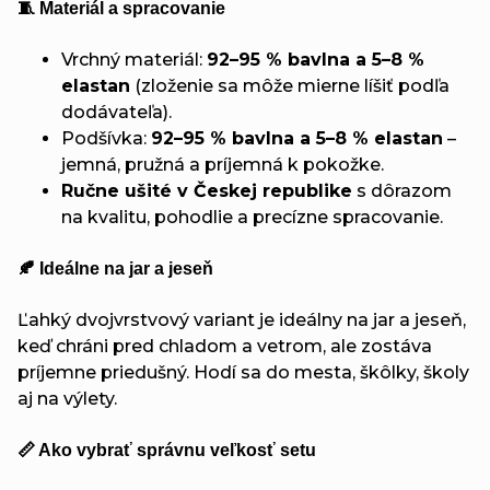
🧵 Materiál a spracovanie
Vrchný materiál:
92–95 % bavlna a 5–8 %
elastan
(zloženie sa môže mierne líšiť podľa
dodávateľa).
Podšívka:
92–95 % bavlna a 5–8 % elastan
–
jemná, pružná a príjemná k pokožke.
Ručne ušité v Českej republike
s dôrazom
na kvalitu, pohodlie a precízne spracovanie.
🍂 Ideálne na jar a jeseň
Ľahký dvojvrstvový variant je ideálny na jar a jeseň,
keď chráni pred chladom a vetrom, ale zostáva
príjemne priedušný. Hodí sa do mesta, škôlky, školy
aj na výlety.
📏 Ako vybrať správnu veľkosť setu