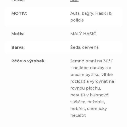
MOTIV
:
Auta, bagry
,
Hasiči &
policie
Motiv
:
MALÝ HASIČ
Barva
:
Šedá, červená
Péče o výrobek
:
Jemné praní na 30°C
- nejlépe naruby a v
pracím pytlíku, vlhké
rozložit a vyrovnat na
rovnou plochu,
nesušit v bubnové
sušičce, nežehlit,
nebělit, chemicky
nečistit