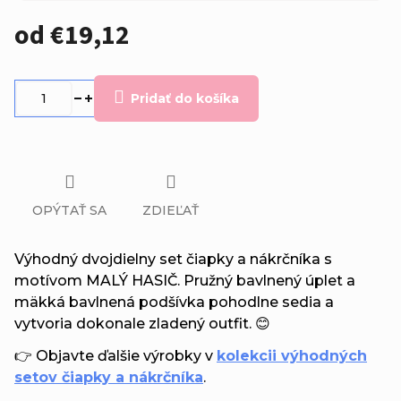
od
€19,12
Jednotková
cena:
Pridať do košíka
OPÝTAŤ SA
ZDIEĽAŤ
Výhodný dvojdielny set čiapky a nákrčníka s
motívom MALÝ HASIČ. Pružný bavlnený úplet a
mäkká bavlnená podšívka pohodlne sedia a
vytvoria dokonale zladený outfit. 😊
👉 Objavte ďalšie výrobky v
kolekcii výhodných
setov čiapky a nákrčníka
.