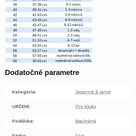
Dodatočné parametre
Kategória
:
Jesenné & jarné
URČENÍ
:
Pro kluky
Podšívka
:
Bavlněná
Farba
:
Sivá