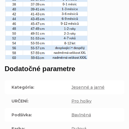
Dodatočné parametre
Kategória
:
Jesenné a jarné
URČENÍ
:
Pro holky
Podšívka
:
Bavlněná
Farba
:
Ružová