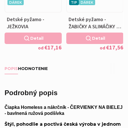
DÁREK
TIP
DÁREK
Detské pyžamo -
Detské pyžamo -
JEŽKOVIA
ŽABIČKY A SLIMÁČIKY -
Vankúšik zadarmo
Detail
Detail
€17,16
€17,56
od
od
POPIS
HODNOTENIE
Podrobný popis
Čiapka Homeless a nákrčník - ČERVIENKY NA BIELEJ
- bavlnená ružová podšívka
Štýl, pohodlie a poctivá česká výroba v jednom