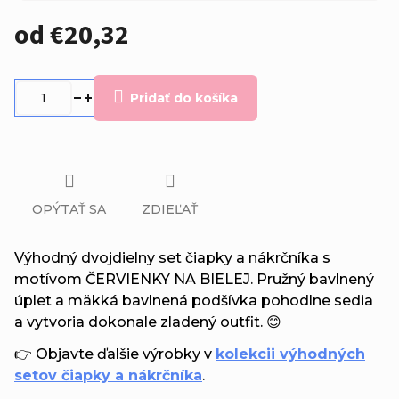
od
€20,32
Jednotková
cena:
Pridať do košíka
OPÝTAŤ SA
ZDIEĽAŤ
Výhodný dvojdielny set čiapky a nákrčníka s
motívom ČERVIENKY NA BIELEJ. Pružný bavlnený
úplet a mäkká bavlnená podšívka pohodlne sedia
a vytvoria dokonale zladený outfit. 😊
👉 Objavte ďalšie výrobky v
kolekcii výhodných
setov čiapky a nákrčníka
.