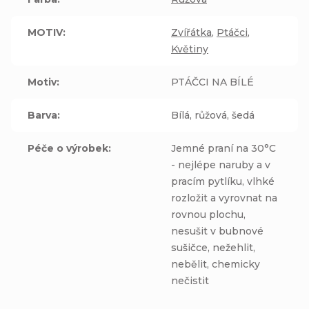
MOTIV
:
Zvířátka
,
Ptáčci
,
Květiny
Motiv
:
PTÁČCI NA BÍLÉ
Barva
:
Bílá, růžová, šedá
Péče o výrobek
:
Jemné praní na 30°C
- nejlépe naruby a v
pracím pytlíku, vlhké
rozložit a vyrovnat na
rovnou plochu,
nesušit v bubnové
sušičce, nežehlit,
nebělit, chemicky
nečistit