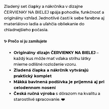
Zladený set čiapky a nákrčníka v dizajne
ČERVIENKY NA BIELEJ spája pohodlie, funkčnosť a
originálny vzhľad. Jednotlivé časti k sebe farebne aj
materiálovo ladia a uľahčia obliekanie do
chladnejšieho počasia.
✨ Prečo si ju zamilujete
Originálny dizajn ČERVIENKY NA BIELEJ
–
každý kus môže mať vďaka strihu látky
mierne odlišné rozloženie vzoru.
Zladená čiapka a nákrčník vytvárajú
praktický komplet
Mäkká bavlnená podšívka je príjemná aj pri
celodennom nosení
Česká ručná výroba
s dôrazom na kvalitu a
starostlivé spracovanie. ❤️