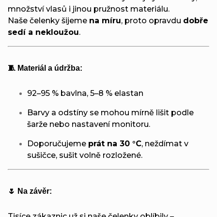
množství vlasů i jinou pružnost materiálu.
Naše čelenky šijeme
na míru
, proto opravdu
dobře
sedí a nekloužou
.
🧵 Materiál a údržba:
92–95 % bavlna, 5–8 % elastan
Barvy a odstíny se mohou mírně lišit podle
šarže nebo nastavení monitoru.
Doporučujeme
prát na 30 °C
, neždímat v
sušičce, sušit volně rozložené.
🌷 Na závěr:
Tisíce zákaznic už si naše čelenky oblíbily –