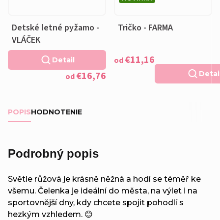
Detské letné pyžamo -
Tričko - FARMA
VLÁČEK
€11,16
od
Detail
€16,76
Detai
od
POPIS
HODNOTENIE
Podrobný popis
Světle růžová je krásně něžná a hodí se téměř ke
všemu. Čelenka je ideální do města, na výlet i na
sportovnější dny, kdy chcete spojit pohodlí s
hezkým vzhledem. 😊