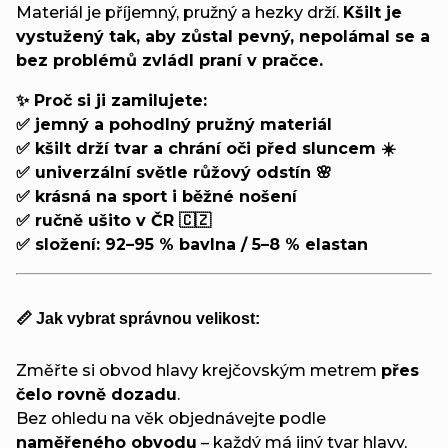
Materiál je příjemný, pružný a hezky drží.
Kšilt je
vystužený tak, aby zůstal pevný, nepolámal se a
bez problémů zvládl praní v pračce.
✨ Proč si ji zamilujete:
✅ jemný a pohodlný pružný materiál
✅ kšilt drží tvar a chrání oči před sluncem ☀️
✅ univerzální světle růžový odstín 🌸
✅ krásná na sport i běžné nošení
✅ ručně ušito v ČR 🇨🇿
✅ složení: 92–95 % bavlna / 5–8 % elastan
📏 Jak vybrat správnou velikost:
Změřte si obvod hlavy krejčovským metrem
přes
čelo rovně dozadu
.
Bez ohledu na věk objednávejte podle
naměřeného obvodu
– každý má jiný tvar hlavy,