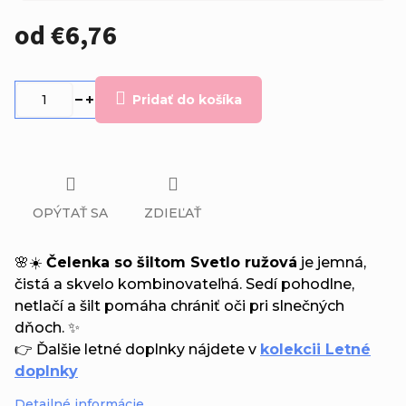
od
€6,76
Jednotková
cena:
Pridať do košíka
OPÝTAŤ SA
ZDIEĽAŤ
🌸☀️
Čelenka so šiltom Svetlo ružová
je jemná,
čistá a skvelo kombinovateľná. Sedí pohodlne,
netlačí a šilt pomáha chrániť oči pri slnečných
dňoch. ✨
👉 Ďalšie letné doplnky nájdete v
kolekcii Letné
doplnky
Detailné informácie