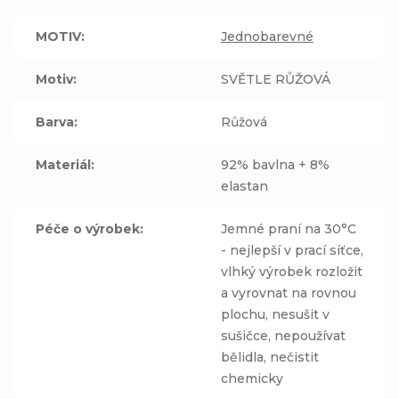
MOTIV
:
Jednobarevné
Motiv
:
SVĚTLE RŮŽOVÁ
Barva
:
Růžová
Materiál
:
92% bavlna + 8%
elastan
Péče o výrobek
:
Jemné praní na 30°C
- nejlepší v prací síťce,
vlhký výrobek rozložit
a vyrovnat na rovnou
plochu, nesušit v
sušičce, nepoužívat
bělidla, nečistit
chemicky